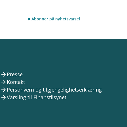
Abonner på nyhetsvarsel
Presse
arrow_forward
Kontakt
arrow_forward
Personvern og tilgjengelighetserklæring
arrow_forward
Varsling til Finanstilsynet
arrow_forward