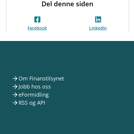
Del denne siden
Facebook
LinkedIn
Om Finanstilsynet
arrow_forward
Jobb hos oss
arrow_forward
eFormidling
arrow_forward
RSS og API
arrow_forward