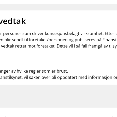
 vedtak
ler personer som driver konsesjonsbelagt virksomhet. Etter
n blir sendt til foretaket/personen og publiseres på Finanst
t vedtak rettet mot foretaket. Dette vil i så fall framgå av t
enger av hvilke regler som er brutt.
nanstilsynet, vil saken over bli oppdatert med informasjon 