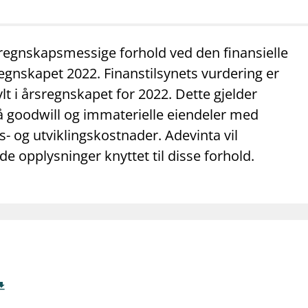
mail_outline
work_outline
dashboard
net
Kontakt oss
Jobb hos oss
Informasj
 regnskapsmessige forhold ved den finansielle
regnskapet 2022. Finanstilsynets vurdering er
lt i årsregnskapet for 2022. Dette gjelder
å goodwill og immaterielle eiendeler med
- og utviklingskostnader. Adevinta vil
de opplysninger knyttet til disse forhold.