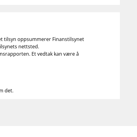
 et tilsyn oppsummerer Finanstilsynet
ilsynets nettsted.
ilsynsrapporten. Et vedtak kan være å
om det.