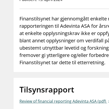
supervisor_account
business
Forbrukerinformasjon
Om Finanstilsy
Finanstilsynet har gjennomgått enkelte
rapporteringen til Adevinta ASA for års
at enkelte opplysningskrav ikke er oppfy
blant annet opplysninger om verdifall p
ubestemt utnyttbar levetid og forsknings
fremover gi ytterligere og/eller forbedre
Finanstilsynet tar dette til etterretning.
Tilsynsrapport
Review of financial reporting Adevinta ASA (pdf)