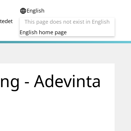
English
language
stedet
This page does not exist in English
English home page
e
Tema
Bærekraft
reg
DORA
ing - Adevinta
Folkefinansiering
Kryptoeiendelsloven (MiCA)
Overtakelsestilbud
Alle tema