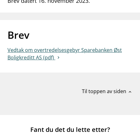
Brev datert 16. november 2023.
work_outline
Jobb hos oss
dashboard
Informasjon for investorer
Brev
notifications_none
Abonner på nyhetsvarsel
Vedtak om overtredelsesgebyr Sparebanken Øst
Boligkreditt AS (pdf)
Til toppen av siden
expand_less
Fant du det du lette etter?