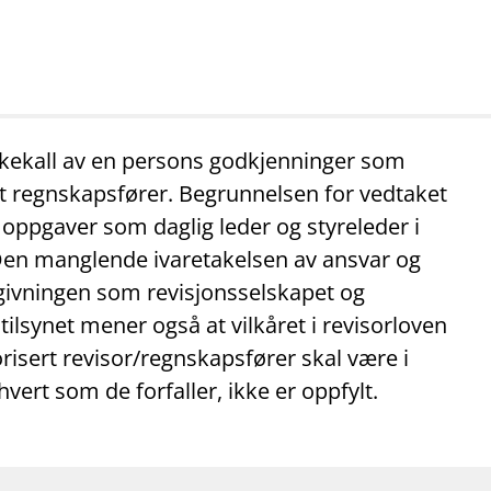
mail_outline
work_outline
dashboard
net
Kontakt oss
Jobb hos oss
Informasj
bakekall av en persons godkjenninger som
ert regnskapsfører. Begrunnelsen for vedtaket
oppgaver som daglig leder og styreleder i
Den manglende ivaretakelsen av ansvar og
vgivningen som revisjonsselskapet og
ilsynet mener også at vilkåret i revisorloven
isert revisor/regnskapsfører skal være i
 hvert som de forfaller, ikke er oppfylt.