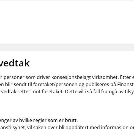
 vedtak
ler personer som driver konsesjonsbelagt virksomhet. Etter
n blir sendt til foretaket/personen og publiseres på Finanst
t vedtak rettet mot foretaket. Dette vil i så fall framgå av t
enger av hvilke regler som er brutt.
nanstilsynet, vil saken over bli oppdatert med informasjon 