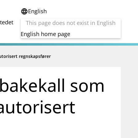
English
language
stedet
This page does not exist in English
English home page
utorisert regnskapsfører
e
Tema
Bærekraft
reg
DORA
lbakekall som
Folkefinansiering
Kryptoeiendelsloven (MiCA)
Overtakelsestilbud
autorisert
Alle tema