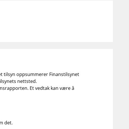
 et tilsyn oppsummerer Finanstilsynet
ilsynets nettsted.
ilsynsrapporten. Et vedtak kan være å
om det.