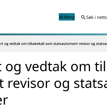
Meny
Søk i nett
search
menu
rt og vedtak om tilbakekall som statsautorisert revisor og statsa
Finanstilsynets registr
Virksomhetsregister
veiledninger
Prospekt grensekryssa til No
t og vedtak om ti
Shortsalgregisteret (SSR)
Tredjelandsrevisorregister
t revisor og stats
porter og vedtak
nar og analysar
og analysar
er