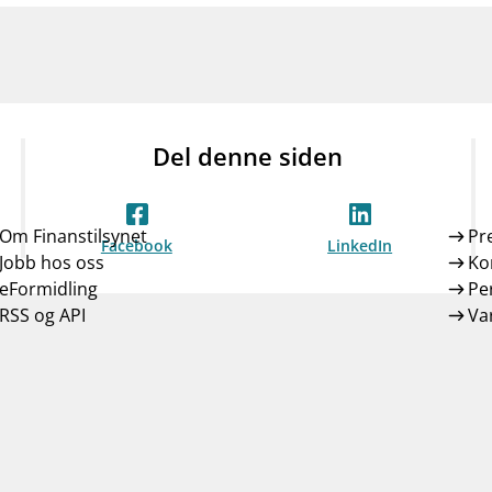
Del denne siden
Om Finanstilsynet
Pr
Facebook
LinkedIn
Jobb hos oss
Ko
eFormidling
Pe
RSS og API
Var