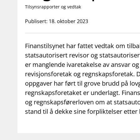
supervisor_account
business
Forbrukerinformasjon
Om Finanstilsy
Tilsynsrapporter og vedtak
Publisert: 18. oktober 2023
Finanstilsynet har fattet vedtak om til
statsautorisert revisor og statsautoris
er manglende ivaretakelse av ansvar og 
revisjonsforetak og regnskapsforetak. 
oppgaver har ført til grove brudd på lo
regnskapsforetaket er underlagt. Finanst
og regnskapsførerloven om at statsautor
stand til å dekke sine forpliktelser etter