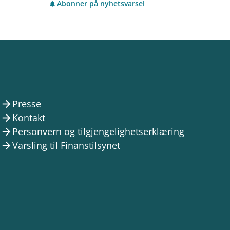
Abonner på nyhetsvarsel
Presse
arrow_forward
Kontakt
arrow_forward
Personvern og tilgjengelighetserklæring
arrow_forward
Varsling til Finanstilsynet
arrow_forward