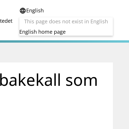
English
language
stedet
This page does not exist in English
English home page
e
Tema
Bærekraft
reg
DORA
lbakekall som
Folkefinansiering
Kryptoeiendelsloven (MiCA)
Overtakelsestilbud
Alle tema