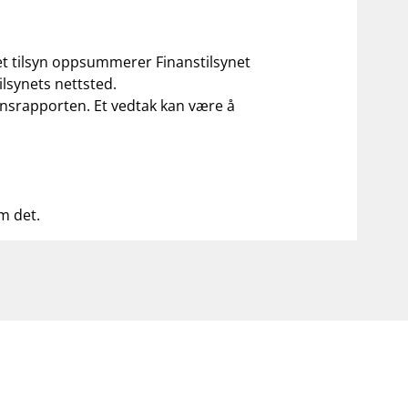
 et tilsyn oppsummerer Finanstilsynet
ilsynets nettsted.
ilsynsrapporten. Et vedtak kan være å
om det.