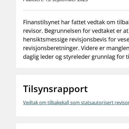
supervisor_account
business
Forbrukerinformasjon
Om Finanstilsy
Finanstilsynet har fattet vedtak om tilba
revisor. Begrunnelsen for vedtaket er at 
hensiktsmessige revisjonsbevis for vese
revisjonsberetninger. Videre er mangle
daglig leder og styreleder grunnlag for t
Tilsynsrapport
Vedtak om tilbakekall som statsautorisert reviso