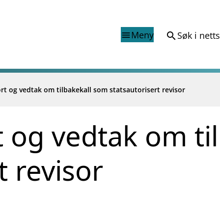
Meny
Søk i nett
search
menu
rt og vedtak om tilbakekall som statsautorisert revisor
Finanstilsynets registr
Virksomhetsregister
veiledninger
Prospekt grensekryssa til No
t og vedtak om ti
Shortsalgregisteret (SSR)
Tredjelandsrevisorregister
t revisor
porter og vedtak
nar og analysar
og analysar