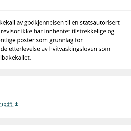
mail_outline
work_outline
dashboard
net
Kontakt oss
Jobb hos oss
Informasj
kekall av godkjennelsen til en statsautorisert
revisor ikke har innhentet tilstrekkelige og
ntlige poster som grunnlag for
nde etterlevelse av hvitvaskingsloven som
ilbakekallet.
r (pdf)