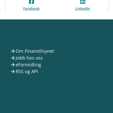
Facebook
LinkedIn
Om Finanstilsynet
arrow_forward
Jobb hos oss
arrow_forward
eFormidling
arrow_forward
RSS og API
arrow_forward