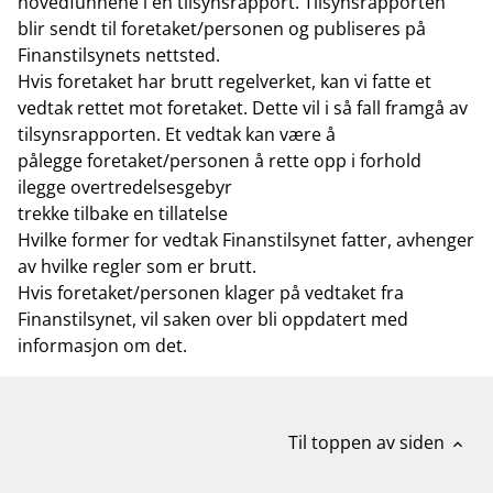
hovedfunnene i en tilsynsrapport. Tilsynsrapporten
blir sendt til foretaket/personen og publiseres på
Finanstilsynets nettsted.
Hvis foretaket har brutt regelverket, kan vi fatte et
vedtak rettet mot foretaket. Dette vil i så fall framgå av
tilsynsrapporten. Et vedtak kan være å
pålegge foretaket/personen å rette opp i forhold
ilegge overtredelsesgebyr
trekke tilbake en tillatelse
Hvilke former for vedtak Finanstilsynet fatter, avhenger
av hvilke regler som er brutt.
Hvis foretaket/personen klager på vedtaket fra
Finanstilsynet, vil saken over bli oppdatert med
informasjon om det.
Til toppen av siden
expand_less