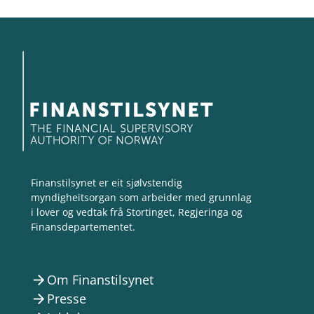
Finanstilsynet er eit sjølvstendig
myndigheitsorgan som arbeider med grunnlag
i lover og vedtak frå Stortinget, Regjeringa og
Finansdepartementet.
Om Finanstilsynet
arrow_forward
Presse
arrow_forward