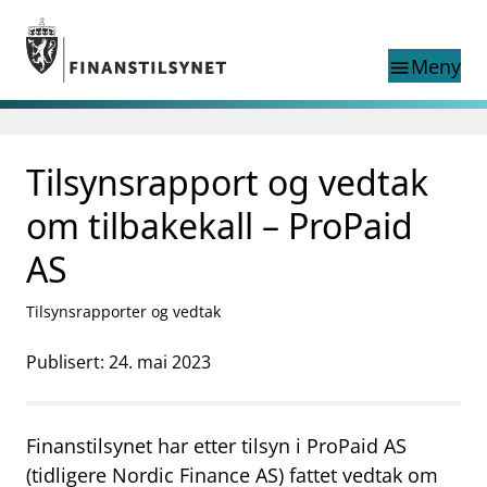
Gå til hovedinnhold
Gå til søkesiden
Meny
menu
Søk i
search
This page does not
Tilsynsrapport og vedtak
language
exist in English
nettstedet
English
om tilbakekall – ProPaid
English home page
Tilsyn
AS
Aktuelt
Finanstilsynets registre
Tilsynsrapporter og vedtak
Tema
Publisert: 24. mai 2023
supervisor_account
Forbrukerinformasjon
business
Om Finanstilsynet
Finanstilsynet har etter tilsyn i ProPaid AS
mail_outline
(tidligere Nordic Finance AS) fattet vedtak om
Kontakt oss