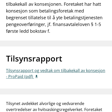
tilbakekall av konsesjonen. Foretaket har hatt
work_outline
Jobb hos oss
konsesjon som betalingsforetak med
begrenset tillatelse til å yte betalingstjenesten
dashboard
Informasjon for investorer
pengeoverføringer, jf. finansavtaleloven § 1-5
notifications_none
Abonner på nyhetsvarsel
første ledd bokstav f.
Tilsynsrapport
Tilsynsrapport og vedtak om tilbakekall av konsesjon
- ProPaid (pdf)
Tilsynet avdekket alvorlige og vedvarende
overtredelser av hvitvaskingsregelverket. Foretaket