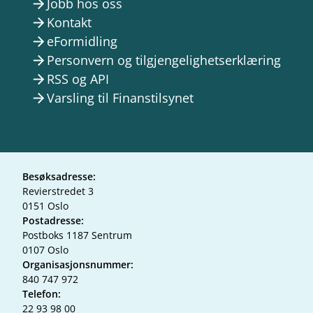
Jobb hos oss
arrow_forward
Kontakt
arrow_forward
eFormidling
arrow_forward
Personvern og tilgjengelighetserklæring
arrow_forward
RSS og API
arrow_forward
Varsling til Finanstilsynet
arrow_forward
Besøksadresse:
Revierstredet 3
0151 Oslo
Postadresse:
Postboks 1187 Sentrum
0107 Oslo
Organisasjonsnummer:
840 747 972
Telefon:
22 93 98 00