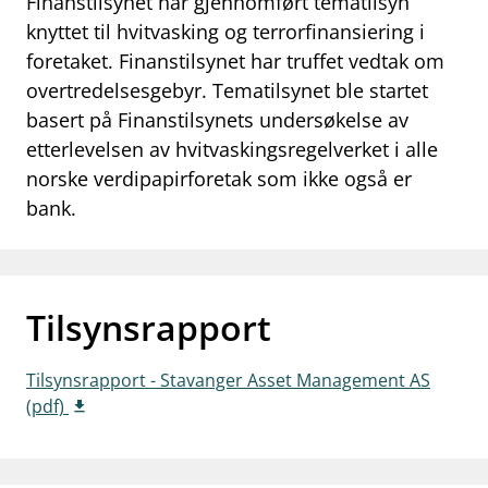
Finanstilsynet har gjennomført tematilsyn
work_outline
knyttet til hvitvasking og terrorfinansiering i
Jobb hos oss
foretaket. Finanstilsynet har truffet vedtak om
dashboard
Informasjon for investorer
overtredelsesgebyr. Tematilsynet ble startet
basert på Finanstilsynets undersøkelse av
notifications_none
Abonner på nyhetsvarsel
etterlevelsen av hvitvaskingsregelverket i alle
norske verdipapirforetak som ikke også er
bank.
Tilsynsrapport
Tilsynsrapport - Stavanger Asset Management AS
(pdf)