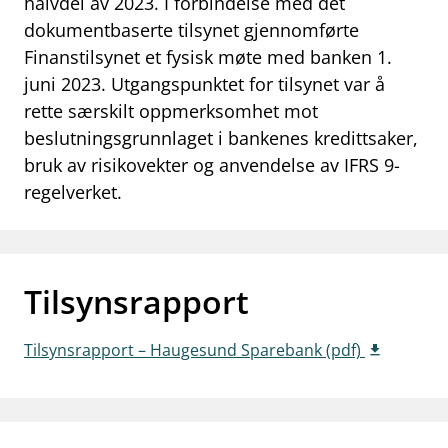
halvdel av 2023. I forbindelse med det
work_outline
dokumentbaserte tilsynet gjennomførte
Jobb hos oss
Finanstilsynet et fysisk møte med banken 1.
dashboard
Informasjon for investorer
juni 2023. Utgangspunktet for tilsynet var å
rette særskilt oppmerksomhet mot
notifications_none
Abonner på nyhetsvarsel
beslutningsgrunnlaget i bankenes kredittsaker,
bruk av risikovekter og anvendelse av IFRS 9-
regelverket.
Tilsynsrapport
Tilsynsrapport – Haugesund Sparebank (pdf)