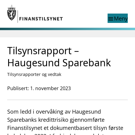
Gå til hovedinnhold
Gå til søkesiden
Meny
menu
Søk i
search
This page does not
Tilsynsrapport –
language
exist in English
nettstedet
English
Haugesund Sparebank
English home page
Tilsyn
Tilsynsrapporter og vedtak
Aktuelt
Finanstilsynets registre
Publisert: 1. november 2023
Tema
supervisor_account
Forbrukerinformasjon
Som ledd i overvåking av Haugesund
business
Om Finanstilsynet
Sparebanks kredittrisiko gjennomførte
Finanstilsynet et dokumentbasert tilsyn første
mail_outline
Kontakt oss