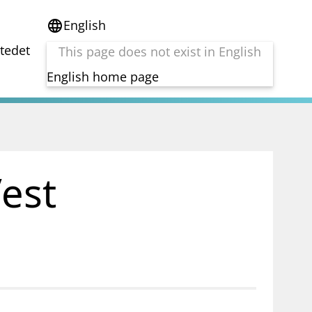
English
language
stedet
This page does not exist in English
English home page
e
Tema
Bærekraft
reg
DORA
est
Folkefinansiering
Kryptoeiendelsloven (MiCA)
Overtakelsestilbud
Alle tema