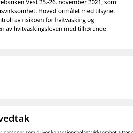
mail_outline
work_outline
dashboard
parebanken Vest 25.-26. november 2021, som
net
Kontakt oss
Jobb hos oss
Informasj
lsynsvirksomhet. Hovedformålet med tilsynet
roll av risikoen for hvitvasking og
sen av hvitvaskingsloven med tilhørende
 vedtak
ler personer som driver konsesjonsbelagt virksomhet. Etter