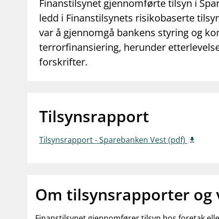
supervisor_account
business
Finanstilsynet gjennomførte tilsyn i S
Forbrukerinformasjon
Om Finanstilsy
ledd i Finanstilsynets risikobaserte ti
var å gjennomgå bankens styring og kont
terrorfinansiering, herunder etterlevel
forskrifter.
Tilsynsrapport
Tilsynsrapport - Sparebanken Vest (pdf)
Om tilsynsrapporter og
Finanstilsynet gjennomfører tilsyn hos foretak el