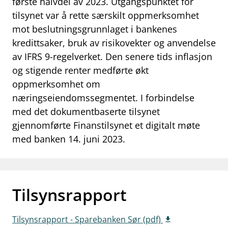
første halvdel av 2023. Utgangspunktet for
work_outline
tilsynet var å rette særskilt oppmerksomhet
Jobb hos oss
mot beslutningsgrunnlaget i bankenes
dashboard
Informasjon for investorer
kredittsaker, bruk av risikovekter og anvendelse
av IFRS 9-regelverket. Den senere tids inflasjon
notifications_none
Abonner på nyhetsvarsel
og stigende renter medførte økt
oppmerksomhet om
næringseiendomssegmentet. I forbindelse
med det dokumentbaserte tilsynet
gjennomførte Finanstilsynet et digitalt møte
med banken 14. juni 2023.
Tilsynsrapport
Tilsynsrapport - Sparebanken Sør (pdf)