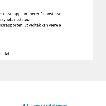
 et tilsyn oppsummerer Finanstilsynet
ilsynets nettsted.
ilsynsrapporten. Et vedtak kan være å
om det.
Abonner på nyhetsvarsel