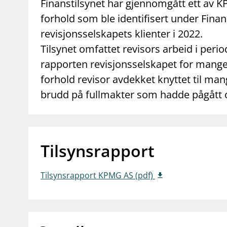
supervisor_account
business
Finanstilsynet har gjennomgått ett av 
Forbrukerinformasjon
Om Finanstilsy
forhold som ble identifisert under Finan
revisjonsselskapets klienter i 2022.
Tilsynet omfattet revisors arbeid i perio
rapporten revisjonsselskapet for mangelf
forhold revisor avdekket knyttet til man
brudd på fullmakter som hadde pågått ov
Tilsynsrapport
Tilsynsrapport KPMG AS (pdf)