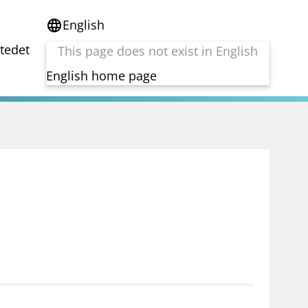
English
language
stedet
This page does not exist in English
English home page
e
Tema
Bærekraft
reg
DORA
Folkefinansiering
Kryptoeiendelsloven (MiCA)
Overtakelsestilbud
Alle tema