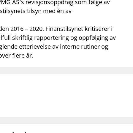
mail_outline
work_outline
dashboard
KPMG AS`s revisjonsoppdrag som følge av
net
Kontakt oss
Jobb hos oss
Informasj
stilsynets tilsyn med én av
den 2016 – 2020. Finanstilsynet kritiserer i
ull skriftlig rapportering og oppfølging av
glende etterlevelse av interne rutiner og
er flere år.