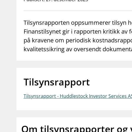
supervisor_account
business
Forbrukerinformasjon
Om Finanstilsy
Tilsynsrapporten oppsummerer tilsyn ho
Finanstilsynet gir i rapporten kritikk av
på kravene om periodisk kostnadsrappo
kvalitetssikring av oversendt dokumentas
Tilsynsrapport
Tilsynsrapport - Huddlestock Investor Services A
Om tilsynsrapporter og