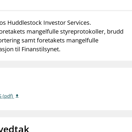
mail_outline
work_outline
dashboard
net
Kontakt oss
Jobb hos oss
Informasj
s Huddlestock Investor Services.
 foretakets mangelfulle styreprotokoller, brudd
rtering samt foretakets mangelfulle
jon til Finanstilsynet.
S (pdf)
 vedtak