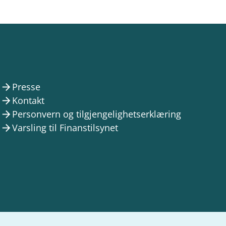
Presse
arrow_forward
Kontakt
arrow_forward
Personvern og tilgjengelighetserklæring
arrow_forward
Varsling til Finanstilsynet
arrow_forward