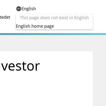
English
language
stedet
This page does not exist in English
English home page
e
Tema
Bærekraft
reg
DORA
nvestor
Folkefinansiering
Kryptoeiendelsloven (MiCA)
Overtakelsestilbud
Alle tema