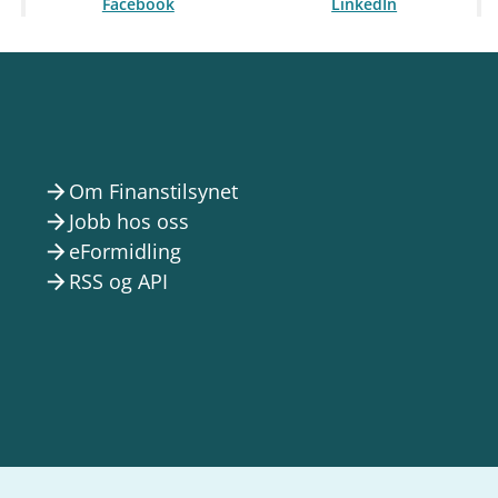
Facebook
LinkedIn
Om Finanstilsynet
arrow_forward
Jobb hos oss
arrow_forward
eFormidling
arrow_forward
RSS og API
arrow_forward