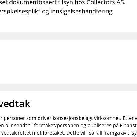
mail_outline
work_outline
dashboard
t dokumentbasert tilsyn hos Collectors AS.
net
Kontakt oss
Jobb hos oss
Informasj
ersøkelsesplikt og innsigelseshåndtering
 vedtak
ler personer som driver konsesjonsbelagt virksomhet. Etter
n blir sendt til foretaket/personen og publiseres på Finanst
t vedtak rettet mot foretaket. Dette vil i så fall framgå av t