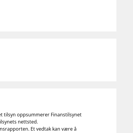
notifications_none
on for investorer
Abonner på nyhetsvarsel
 et tilsyn oppsummerer Finanstilsynet
ilsynets nettsted.
ilsynsrapporten. Et vedtak kan være å