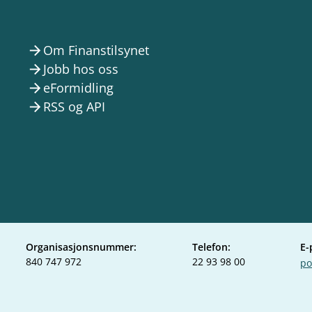
Om Finanstilsynet
arrow_forward
Jobb hos oss
arrow_forward
eFormidling
arrow_forward
RSS og API
arrow_forward
Organisasjonsnummer:
Telefon:
E-
840 747 972
22 93 98 00
po