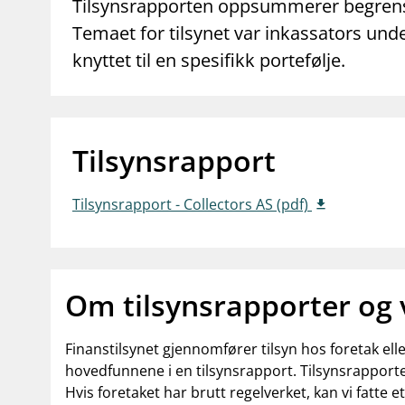
supervisor_account
business
Tilsynsrapporten oppsummerer begrense
Forbrukerinformasjon
Om Finanstilsy
Temaet for tilsynet var inkassators und
knyttet til en spesifikk portefølje.
Tilsynsrapport
Tilsynsrapport - Collectors AS (pdf)
Om tilsynsrapporter og
Finanstilsynet gjennomfører tilsyn hos foretak el
hovedfunnene i en tilsynsrapport. Tilsynsrapporte
Hvis foretaket har brutt regelverket, kan vi fatte e