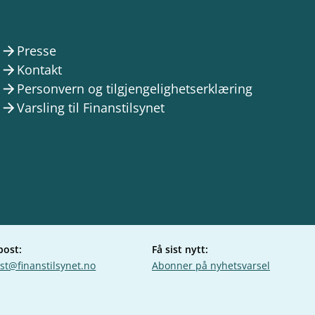
Presse
arrow_forward
Kontakt
arrow_forward
Personvern og tilgjengelighetserklæring
arrow_forward
Varsling til Finanstilsynet
arrow_forward
post:
Få sist nytt:
st@finanstilsynet.no
Abonner på nyhetsvarsel