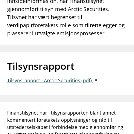
innsideinformasjon, har Finanstilsynet
work_outline
gjennomført tilsyn med Arctic Securities.
Jobb hos oss
Tilsynet har vært begrenset til
dashboard
Informasjon for investorer
verdipapirforetakets rolle som tilrettelegger og
plasserer i utvalgte emisjonsprosesser.
notifications_none
Abonner på nyhetsvarsel
Tilsynsrapport
Tilsynsrapport - Arctic Securities (pdf)
Finanstilsynet har i tilsynsrapporten blant annet
kommentert foretakets opplysninger og råd til
utstederselskapet i forbindelse med gjennomføring