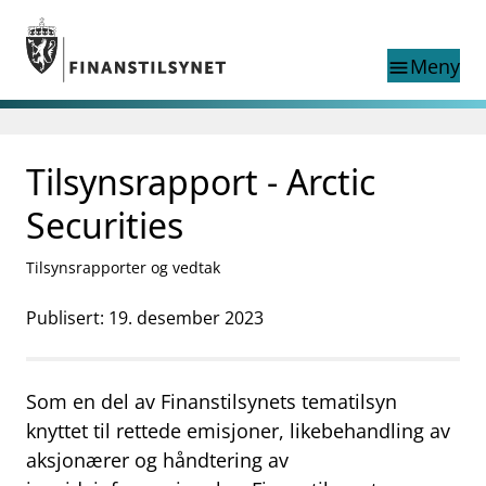
Gå til hovedinnhold
Gå til søkesiden
Meny
menu
Søk i
search
This page does not
Tilsynsrapport - Arctic
language
exist in English
nettstedet
English
Securities
English home page
Tilsyn
Tilsynsrapporter og vedtak
Aktuelt
Finanstilsynets registre
Publisert: 19. desember 2023
Tema
supervisor_account
Forbrukerinformasjon
Som en del av Finanstilsynets tematilsyn
business
Om Finanstilsynet
knyttet til rettede emisjoner, likebehandling av
aksjonærer og håndtering av
mail_outline
Kontakt oss