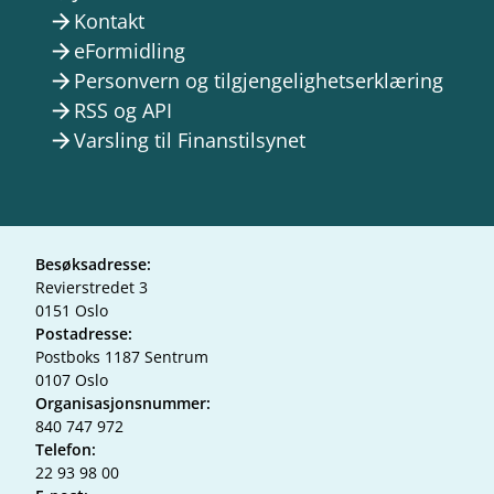
Kontakt
arrow_forward
eFormidling
arrow_forward
Personvern og tilgjengelighetserklæring
arrow_forward
RSS og API
arrow_forward
Varsling til Finanstilsynet
arrow_forward
Besøksadresse:
Revierstredet 3
0151 Oslo
Postadresse:
Postboks 1187 Sentrum
0107 Oslo
Organisasjonsnummer:
840 747 972
Telefon:
22 93 98 00