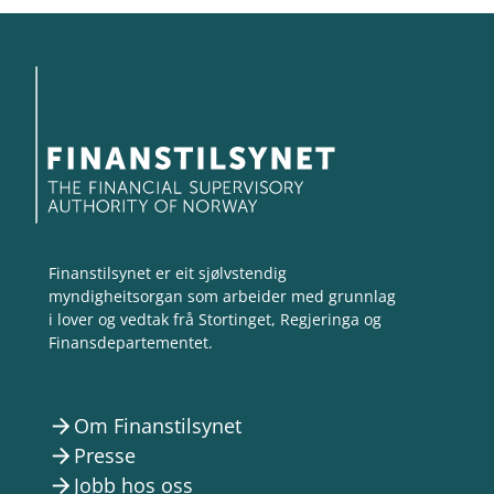
Finanstilsynet er eit sjølvstendig
myndigheitsorgan som arbeider med grunnlag
i lover og vedtak frå Stortinget, Regjeringa og
Finansdepartementet.
Om Finanstilsynet
arrow_forward
Presse
arrow_forward
Jobb hos oss
arrow_forward