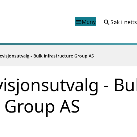
Meny
Søk i nett
search
menu
revisjonsutvalg - Bulk Infrastructure Group AS
Finanstilsynets registr
Virksomhetsregister
veiledninger
Prospekt grensekryssa til No
visjonsutvalg - Bu
Shortsalgregisteret (SSR)
Tredjelandsrevisorregister
e Group AS
porter og vedtak
nar og analysar
og analysar