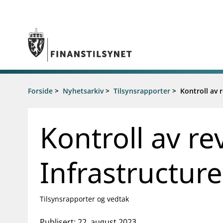
Gå til hovedinnhold
Gå til søkesiden
Tilsyn
Forside
>
Nyhetsarkiv
>
Tilsynsrapporter
>
Kontroll av 
Aktuelt
Tillatelser
Nyheter
Tilsyn og kontroll
Rundskriv/
Kontroll av re
Rapportere
Høringer
Regelverk
Brev
Tilsynsportalen
Foredrag
Infrastructur
Vedtak om foretaksspesifikt kapitalkrav
Tilsynsrap
(pilar 2-krav) for enkeltbanker
Publikasjo
Åtvaringar om investeringsbedrageri
Statistikk 
Tilsynsrapporter og vedtak
Kalender
Publisert: 22. august 2023