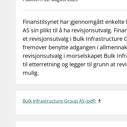
supervisor_account
business
Forbrukerinformasjon
Om Finanstilsy
Finanstilsynet har gjennomgått enkelte f
AS sin plikt til å ha revisjonsutvalg. Fin
et revisjonsutvalg i Bulk Infrastructure
fremover benytte adgangen i allmennaksje
revisjonsutvalg i morselskapet Bulk Infr
til etterretning og legger til grunn at re
mulig.
Bulk Infrastructure Group AS (pdf)