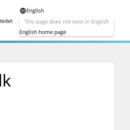
English
language
stedet
This page does not exist in English
English home page
e
Tema
Bærekraft
reg
DORA
lk
Folkefinansiering
Kryptoeiendelsloven (MiCA)
Overtakelsestilbud
Alle tema