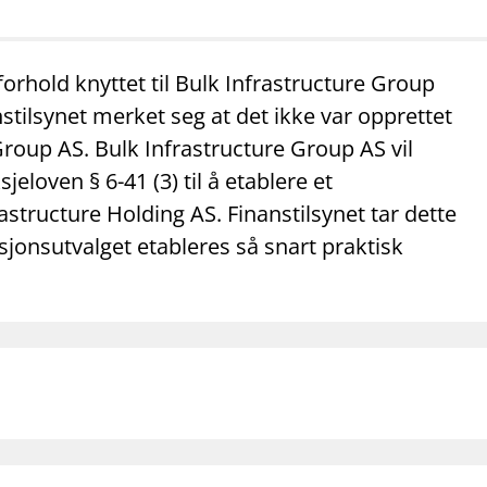
mail_outline
work_outline
dashboard
net
Kontakt oss
Jobb hos oss
Informasj
orhold knyttet til Bulk Infrastructure Group
anstilsynet merket seg at det ikke var opprettet
 Group AS. Bulk Infrastructure Group AS vil
loven § 6-41 (3) til å etablere et
astructure Holding AS. Finanstilsynet tar dette
visjonsutvalget etableres så snart praktisk