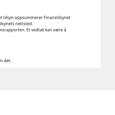
 et tilsyn oppsummerer Finanstilsynet
ilsynets nettsted.
ilsynsrapporten. Et vedtak kan være å
om det.