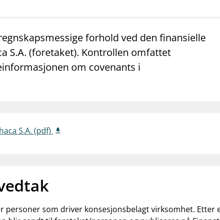
mail_outline
work_outline
dashboard
net
Kontakt oss
Jobb hos oss
Informasj
 regnskapsmessige forhold ved den finansielle
S.A. (foretaket). Kontrollen omfattet
oteinformasjonen om covenants i
haca S.A. (pdf)
 vedtak
ler personer som driver konsesjonsbelagt virksomhet. Etter