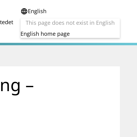
English
language
stedet
This page does not exist in English
English home page
e
Tema
Bærekraft
reg
DORA
ing –
Folkefinansiering
Kryptoeiendelsloven (MiCA)
Overtakelsestilbud
Alle tema