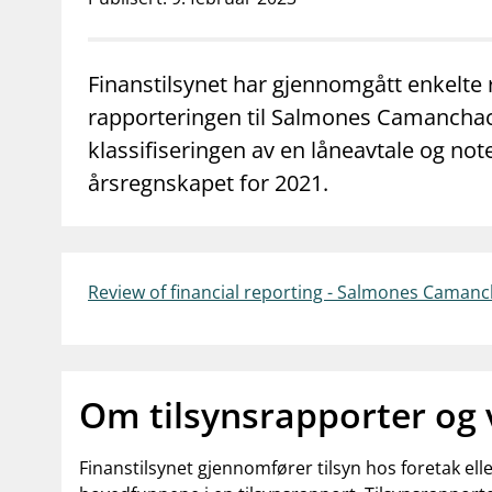
supervisor_account
business
Forbrukerinformasjon
Om Finanstilsy
Finanstilsynet har gjennomgått enkelte
rapporteringen til Salmones Camanchaca 
klassifiseringen av en låneavtale og n
årsregnskapet for 2021.
Review of financial reporting - Salmones Camanc
Om tilsynsrapporter og
Finanstilsynet gjennomfører tilsyn hos foretak el