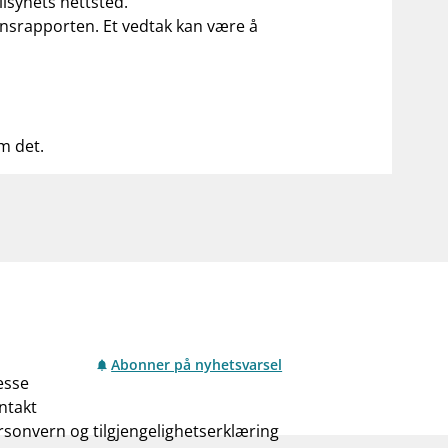
ilsynets nettsted.
ilsynsrapporten. Et vedtak kan være å
om det.
Abonner på nyhetsvarsel
esse
ntakt
rsonvern og tilgjengelighetserklæring