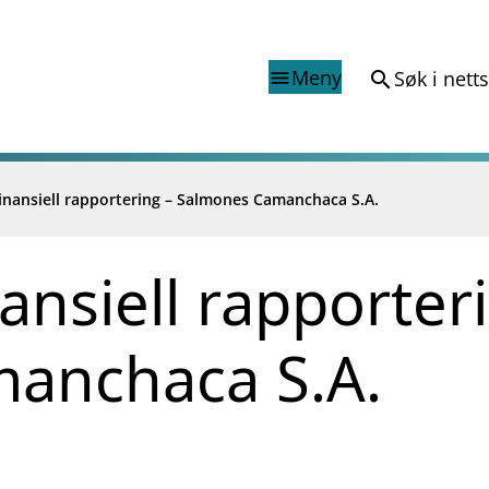
Meny
Søk i nett
search
menu
finansiell rapportering – Salmones Camanchaca S.A.
Finanstilsynets registr
Virksomhetsregister
veiledninger
Prospekt grensekryssa til No
nansiell rapporter
Shortsalgregisteret (SSR)
Tredjelandsrevisorregister
anchaca S.A.
porter og vedtak
nar og analysar
og analysar