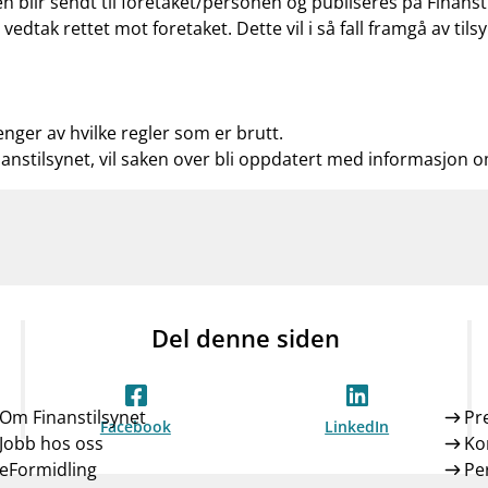
n blir sendt til foretaket/personen og publiseres på Finanst
t vedtak rettet mot foretaket. Dette vil i så fall framgå av t
enger av hvilke regler som er brutt.
nanstilsynet, vil saken over bli oppdatert med informasjon 
Del denne siden
Om Finanstilsynet
Pr
Facebook
LinkedIn
Jobb hos oss
Ko
eFormidling
Pe