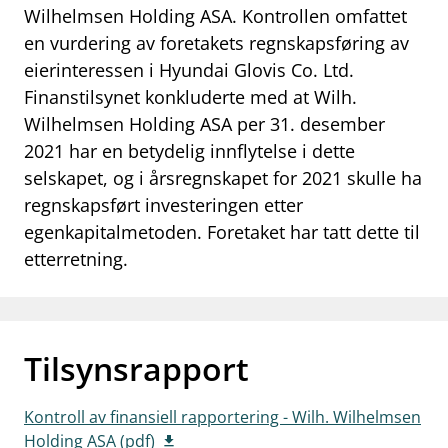
Wilhelmsen Holding ASA. Kontrollen omfattet
work_outline
Jobb hos oss
en vurdering av foretakets regnskapsføring av
eierinteressen i Hyundai Glovis Co. Ltd.
dashboard
Informasjon for investorer
Finanstilsynet konkluderte med at Wilh.
notifications_none
Abonner på nyhetsvarsel
Wilhelmsen Holding ASA per 31. desember
2021 har en betydelig innflytelse i dette
selskapet, og i årsregnskapet for 2021 skulle ha
regnskapsført investeringen etter
egenkapitalmetoden. Foretaket har tatt dette til
etterretning.
Tilsynsrapport
Kontroll av finansiell rapportering - Wilh. Wilhelmsen
Holding ASA (pdf)