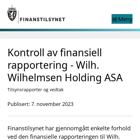
Gå til hovedinnhold
Gå til søkesiden
Meny
menu
Søk i
search
This page does not
Kontroll av finansiell
language
exist in English
nettstedet
English
rapportering - Wilh.
English home page
Tilsyn
Wilhelmsen Holding ASA
Aktuelt
Finanstilsynets registre
Tilsynsrapporter og vedtak
Tema
Publisert: 7. november 2023
supervisor_account
Forbrukerinformasjon
business
Om Finanstilsynet
Finanstilsynet har gjennomgått enkelte forhold
mail_outline
ved den finansielle rapporteringen til Wilh.
Kontakt oss