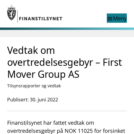
Gå til hovedinnhold
Gå til søkesiden
Meny
menu
Søk i
search
This page does not
Vedtak om
language
exist in English
nettstedet
English
overtredelsesgebyr – First
English home page
Tilsyn
Mover Group AS
Aktuelt
Finanstilsynets registre
Tilsynsrapporter og vedtak
Tema
Publisert: 30. juni 2022
supervisor_account
Forbrukerinformasjon
business
Om Finanstilsynet
Finanstilsynet har fattet vedtak om
mail_outline
overtredelsesgebyr på NOK 11025 for forsinket
Kontakt oss