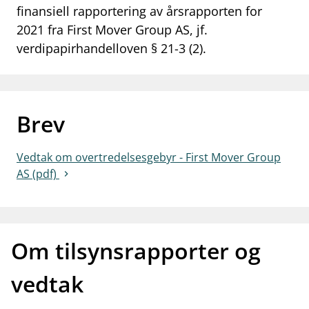
finansiell rapportering av årsrapporten for
work_outline
Jobb hos oss
2021 fra First Mover Group AS, jf.
verdipapirhandelloven § 21-3 (2).
dashboard
Informasjon for investorer
notifications_none
Abonner på nyhetsvarsel
Brev
Vedtak om overtredelsesgebyr - First Mover Group
AS (pdf)
Om tilsynsrapporter og
vedtak