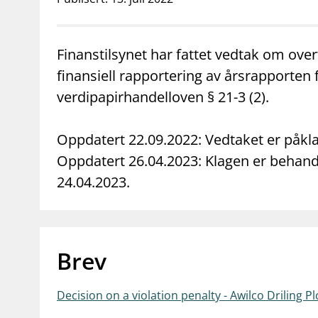
supervisor_account
business
Forbrukerinformasjon
Om Finanstilsy
Finanstilsynet har fattet vedtak om ove
finansiell rapportering av årsrapporten fo
verdipapirhandelloven § 21-3 (2).
Oppdatert 22.09.2022: Vedtaket er påkl
Oppdatert 26.04.2023: Klagen er behand
24.04.2023.
Brev
Decision on a violation penalty - Awilco Driling Pl