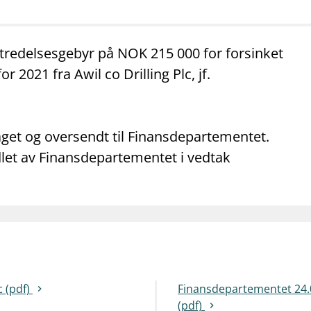
mail_outline
work_outline
dashboard
net
Kontakt oss
Jobb hos oss
Informasj
rtredelsesgebyr på NOK 215 000 for forsinket
r 2021 fra Awil co Drilling Plc, jf.
aget og oversendt til Finansdepartementet.
let av Finansdepartementet i vedtak
c (pdf)
Finansdepartementet 24.04
(pdf)