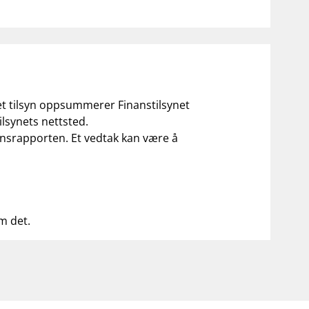
 et tilsyn oppsummerer Finanstilsynet
ilsynets nettsted.
ilsynsrapporten. Et vedtak kan være å
om det.