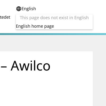
English
language
stedet
This page does not exist in English
English home page
e
Tema
Bærekraft
reg
DORA
– Awilco
Folkefinansiering
Kryptoeiendelsloven (MiCA)
Overtakelsestilbud
Alle tema