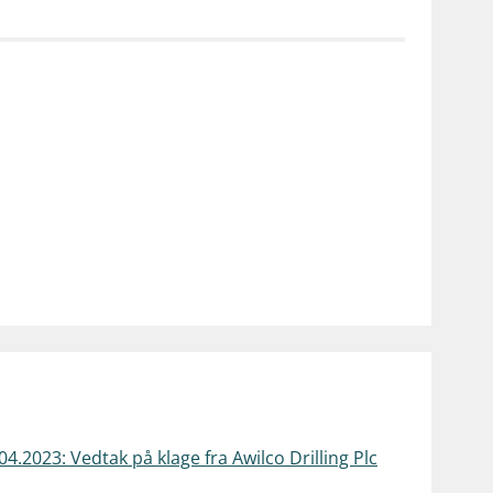
notifications_none
on for investorer
Abonner på nyhetsvarsel
.2023: Vedtak på klage fra Awilco Drilling Plc