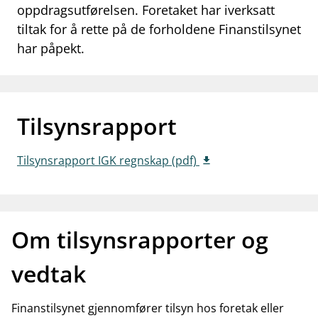
oppdragsutførelsen. Foretaket har iverksatt
work_outline
Jobb hos oss
tiltak for å rette på de forholdene Finanstilsynet
har påpekt.
dashboard
Informasjon for investorer
notifications_none
Abonner på nyhetsvarsel
Tilsynsrapport
Tilsynsrapport IGK regnskap (pdf)
Om tilsynsrapporter og
vedtak
Finanstilsynet gjennomfører tilsyn hos foretak eller