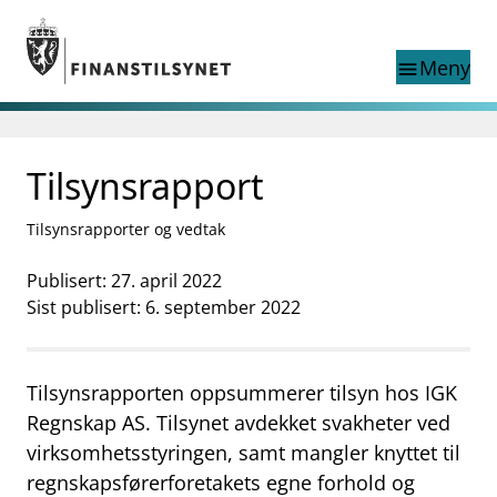
Gå til hovedinnhold
Gå til søkesiden
Meny
menu
Søk i
search
This page does not
Tilsynsrapport
language
exist in English
nettstedet
English
Tilsynsrapporter og vedtak
English home page
Tilsyn
Publisert: 27. april 2022
Aktuelt
Sist publisert: 6. september 2022
Finanstilsynets registre
Tema
supervisor_account
Forbrukerinformasjon
Tilsynsrapporten oppsummerer tilsyn hos IGK
Regnskap AS. Tilsynet avdekket svakheter ved
business
Om Finanstilsynet
virksomhetsstyringen, samt mangler knyttet til
mail_outline
regnskapsførerforetakets egne forhold og
Kontakt oss