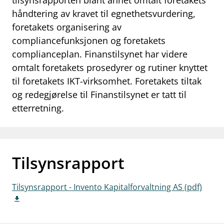
tilsynsrapporten blant annet omtalt foretakets
håndtering av kravet til egnethetsvurdering,
work_outline
Jobb hos oss
foretakets organisering av
dashboard
Informasjon for investorer
compliancefunksjonen og foretakets
complianceplan. Finanstilsynet har videre
notifications_none
Abonner på nyhetsvarsel
omtalt foretakets prosedyrer og rutiner knyttet
til foretakets IKT-virksomhet. Foretakets tiltak
og redegjørelse til Finanstilsynet er tatt til
etterretning.
Tilsynsrapport
Tilsynsrapport - Invento Kapitalforvaltning AS (pdf)