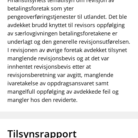
Finanstilsynets tematilsyn om revisjon av
betalingsforetak som yter
work_outline
Jobb hos oss
pengeoverføringstjenester til utlandet. Det ble
dashboard
Informasjon for investorer
avdekket brudd knyttet til revisors oppfølging
av særlovgivningen betalingsforetakene er
notifications_none
Abonner på nyhetsvarsel
underlagt og den generelle revisjonsutførelsen.
I revisjonen av øvrige foretak avdekket tilsynet
manglende revisjonsbevis og at det var
innhentet revisjonsbevis etter at
revisjonsberetning var avgitt, manglende
ivaretakelse av oppdragsansvaret samt
mangelfull oppfølging av avdekkede feil og
mangler hos den reviderte.
Tilsynsrapport