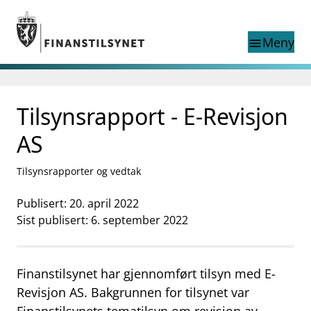
Gå til hovedinnhold
Gå til søkesiden
Meny
menu
Søk i
search
This page does not
Tilsynsrapport - E-Revisjon
language
exist in English
nettstedet
English
AS
English home page
Tilsyn
Tilsynsrapporter og vedtak
Aktuelt
Finanstilsynets registre
Publisert: 20. april 2022
Tema
Sist publisert: 6. september 2022
supervisor_account
Forbrukerinformasjon
business
Finanstilsynet har gjennomført tilsyn med E-
Om Finanstilsynet
Revisjon AS. Bakgrunnen for tilsynet var
mail_outline
Kontakt oss