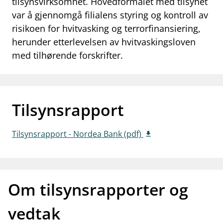
tilsynsvirksomhet. Hovedformålet med tilsynet
work_outline
var å gjennomgå filialens styring og kontroll av
Jobb hos oss
risikoen for hvitvasking og terrorfinansiering,
dashboard
Informasjon for investorer
herunder etterlevelsen av hvitvaskingsloven
med tilhørende forskrifter.
notifications_none
Abonner på nyhetsvarsel
Tilsynsrapport
Tilsynsrapport - Nordea Bank (pdf)
Om tilsynsrapporter og
vedtak