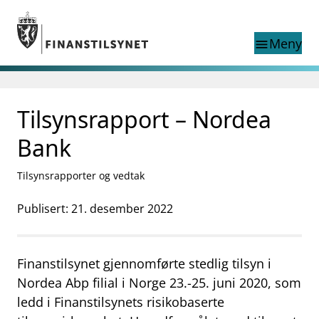
Gå til hovedinnhold
Gå til søkesiden
Meny
menu
Søk i
search
This page does not
Tilsynsrapport – Nordea
language
exist in English
nettstedet
English
Bank
English home page
Tilsyn
Tilsynsrapporter og vedtak
Aktuelt
Finanstilsynets registre
Publisert: 21. desember 2022
Tema
supervisor_account
Forbrukerinformasjon
Finanstilsynet gjennomførte stedlig tilsyn i
business
Om Finanstilsynet
Nordea Abp filial i Norge 23.-25. juni 2020, som
ledd i Finanstilsynets risikobaserte
mail_outline
Kontakt oss