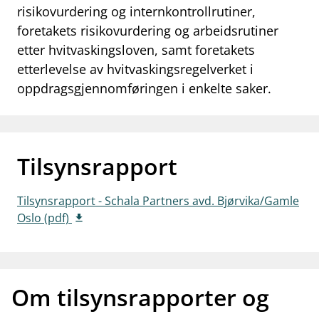
risikovurdering og internkontrollrutiner,
work_outline
Jobb hos oss
foretakets risikovurdering og arbeidsrutiner
etter hvitvaskingsloven, samt foretakets
dashboard
Informasjon for investorer
etterlevelse av hvitvaskingsregelverket i
notifications_none
Abonner på nyhetsvarsel
oppdragsgjennomføringen i enkelte saker.
Tilsynsrapport
Tilsynsrapport - Schala Partners avd. Bjørvika/Gamle
Oslo (pdf)
Om tilsynsrapporter og