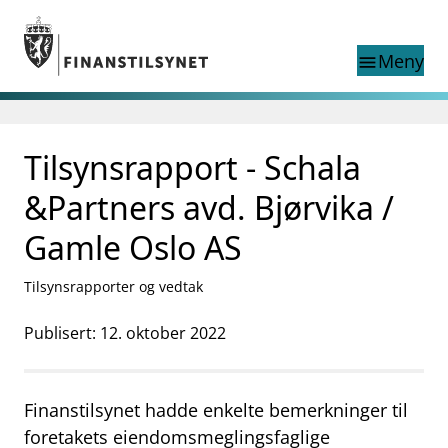
Gå til hovedinnhold
Gå til søkesiden
Meny
menu
Søk i
search
This page does not
Tilsynsrapport - Schala
language
exist in English
nettstedet
English
&Partners avd. Bjørvika /
English home page
Tilsyn
Gamle Oslo AS
Aktuelt
Finanstilsynets registre
Tilsynsrapporter og vedtak
Tema
Publisert: 12. oktober 2022
supervisor_account
Forbrukerinformasjon
business
Om Finanstilsynet
Finanstilsynet hadde enkelte bemerkninger til
mail_outline
foretakets eiendomsmeglingsfaglige
Kontakt oss