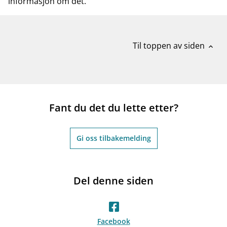
informasjon om det.
Til toppen av siden
expand_less
Fant du det du lette etter?
Gi oss tilbakemelding
Del denne siden
Facebook