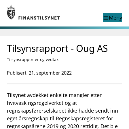
Gå til hovedinnhold
Gå til søkesiden
Meny
menu
Søk i
search
This page does not
Tilsynsrapport - Oug AS
language
exist in English
nettstedet
English
Tilsynsrapporter og vedtak
English home page
Tilsyn
Publisert: 21. september 2022
Aktuelt
Finanstilsynets registre
Tema
Tilsynet avdekket enkelte mangler etter
supervisor_account
Forbrukerinformasjon
hvitvaskingsregelverket og at
regnskapsførerselskapet ikke hadde sendt inn
business
Om Finanstilsynet
eget årsregnskap til Regnskapsregisteret for
mail_outline
Kontakt oss
regnskapsårene 2019 og 2020 rettidig. Det ble