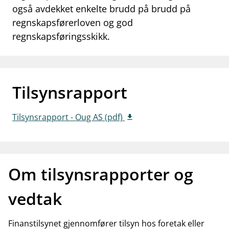
også avdekket enkelte brudd på brudd på
work_outline
Jobb hos oss
regnskapsførerloven og god
dashboard
regnskapsføringsskikk.
Informasjon for investorer
notifications_none
Abonner på nyhetsvarsel
Tilsynsrapport
Tilsynsrapport - Oug AS (pdf)
Om tilsynsrapporter og
vedtak
Finanstilsynet gjennomfører tilsyn hos foretak eller