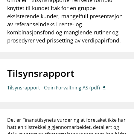
omtaler i tilsynsrapporten enkelte forhold
knyttet til kundetiltak for en gruppe
work_outline
Jobb hos oss
eksisterende kunder, mangelfull presentasjon
dashboard
Informasjon for investorer
av referanseindeks i rente- og
kombinasjonsfond og manglende rutiner og
notifications_none
Abonner på nyhetsvarsel
prosedyrer ved prissetting av verdipapirfond.
Tilsynsrapport
Tilsynsrapport - Odin Forvaltning AS (pdf)
Det er Finanstilsynets vurdering at foretaket ikke har
hatt en tilstrekkelig gjennomarbeidet, detaljert og