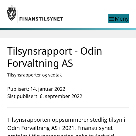
Gå til hovedinnhold
Gå til søkesiden
Meny
menu
Søk i
search
This page does not
Tilsynsrapport - Odin
language
exist in English
nettstedet
English
Forvaltning AS
English home page
Tilsyn
Tilsynsrapporter og vedtak
Aktuelt
Finanstilsynets registre
Publisert: 14. januar 2022
Tema
Sist publisert: 6. september 2022
supervisor_account
Forbrukerinformasjon
business
Tilsynsrapporten oppsummerer stedlig tilsyn i
Om Finanstilsynet
Odin Forvaltning AS i 2021. Finanstilsynet
mail_outline
Kontakt oss