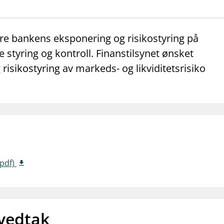
mail_outline
work_outline
dashboard
net
Kontakt oss
Jobb hos oss
Informasj
re bankens eksponering og risikostyring på
styring og kontroll. Finanstilsynet ønsket
isikostyring av markeds- og likviditetsrisiko
(pdf)
 vedtak