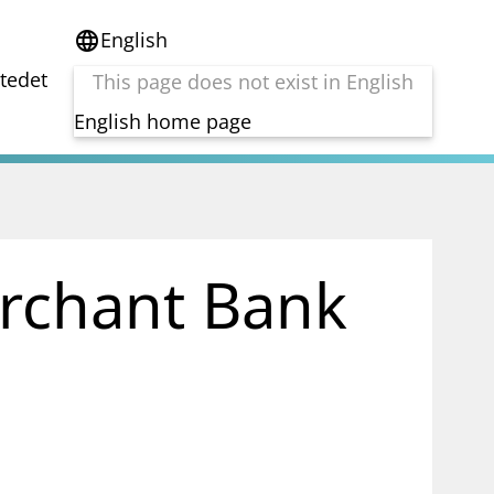
English
language
stedet
This page does not exist in English
English home page
e
Tema
Bærekraft
reg
DORA
erchant Bank
Folkefinansiering
Kryptoeiendelsloven (MiCA)
Overtakelsestilbud
Alle tema