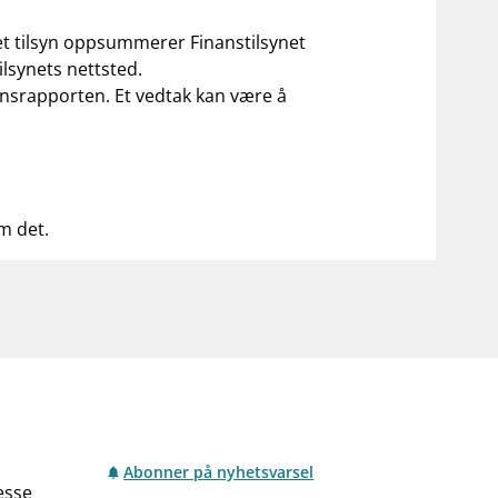
 et tilsyn oppsummerer Finanstilsynet
ilsynets nettsted.
ilsynsrapporten. Et vedtak kan være å
om det.
Abonner på nyhetsvarsel
esse