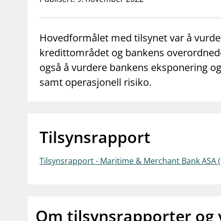
supervisor_account
business
Forbrukerinformasjon
Om Finanstilsy
Hovedformålet med tilsynet var å vurde
kredittområdet og bankens overordnede 
også å vurdere bankens eksponering og r
samt operasjonell risiko.
Tilsynsrapport
Tilsynsrapport - Maritime & Merchant Bank ASA 
Om tilsynsrapporter og