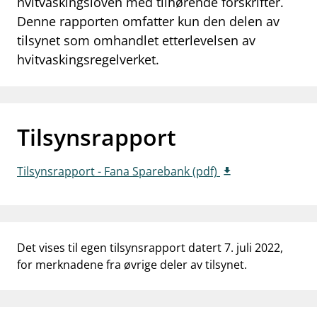
hvitvaskingsloven med tilhørende forskrifter.
work_outline
Denne rapporten omfatter kun den delen av
Jobb hos oss
tilsynet som omhandlet etterlevelsen av
dashboard
Informasjon for investorer
hvitvaskingsregelverket.
notifications_none
Abonner på nyhetsvarsel
Tilsynsrapport
Tilsynsrapport - Fana Sparebank (pdf)
Det vises til egen tilsynsrapport datert 7. juli 2022,
for merknadene fra øvrige deler av tilsynet.