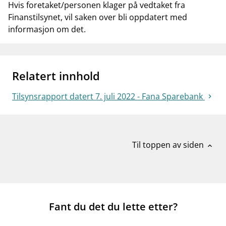
Hvis foretaket/personen klager på vedtaket fra
Finanstilsynet, vil saken over bli oppdatert med
informasjon om det.
Relatert innhold
Tilsynsrapport datert 7. juli 2022 - Fana Sparebank
Til toppen av siden
expand_less
Fant du det du lette etter?