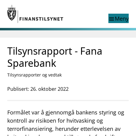
Gå til hovedinnhold
Gå til søkesiden
Meny
menu
Søk i
search
This page does not
Tilsynsrapport - Fana
language
exist in English
nettstedet
English
Sparebank
English home page
Tilsyn
Tilsynsrapporter og vedtak
Aktuelt
Finanstilsynets registre
Publisert: 26. oktober 2022
Tema
supervisor_account
Forbrukerinformasjon
Formålet var å gjennomgå bankens styring og
business
Om Finanstilsynet
kontroll av risikoen for hvitvasking og
terrorfinansiering, herunder etterlevelsen av
mail_outline
Kontakt oss