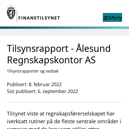
Gå til hovedinnhold
Gå til søkesiden
Meny
menu
Søk i
search
This page does not
Tilsynsrapport - Ålesund
language
exist in English
nettstedet
English
Regnskapskontor AS
English home page
Tilsyn
Tilsynsrapporter og vedtak
Aktuelt
Finanstilsynets registre
Publisert: 8. februar 2022
Tema
Sist publisert: 6. september 2022
supervisor_account
Forbrukerinformasjon
business
Tilsynet viste at regnskapsførerselskapet har
Om Finanstilsynet
iverksatt rutiner på de fleste sentrale områder i
mail_outline
Kontakt oss