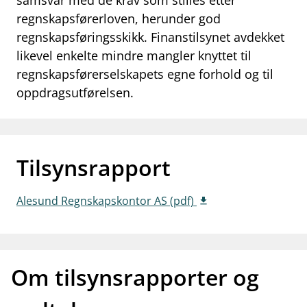
samsvar med de krav som stilles etter
regnskapsførerloven, herunder god
work_outline
Jobb hos oss
regnskapsføringsskikk. Finanstilsynet avdekket
dashboard
Informasjon for investorer
likevel enkelte mindre mangler knyttet til
regnskapsførerselskapets egne forhold og til
notifications_none
Abonner på nyhetsvarsel
oppdragsutførelsen.
Tilsynsrapport
Alesund Regnskapskontor AS (pdf)
Om tilsynsrapporter og