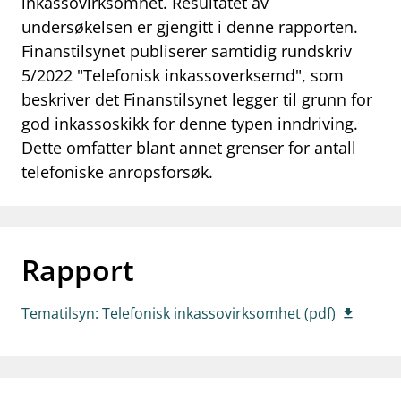
inkassovirksomhet. Resultatet av
work_outline
undersøkelsen er gjengitt i denne rapporten.
Jobb hos oss
Finanstilsynet publiserer samtidig rundskriv
dashboard
Informasjon for investorer
5/2022 "Telefonisk inkassoverksemd", som
beskriver det Finanstilsynet legger til grunn for
notifications_none
Abonner på nyhetsvarsel
god inkassoskikk for denne typen inndriving.
Dette omfatter blant annet grenser for antall
telefoniske anropsforsøk.
Rapport
Tematilsyn: Telefonisk inkassovirksomhet (pdf)