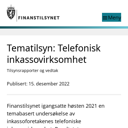
Gå til hovedinnhold
Gå til søkesiden
Meny
menu
Søk i
search
This page does not
Tematilsyn: Telefonisk
language
exist in English
nettstedet
English
inkassovirksomhet
English home page
Tilsyn
Tilsynsrapporter og vedtak
Aktuelt
Finanstilsynets registre
Publisert: 15. desember 2022
Tema
supervisor_account
Forbrukerinformasjon
Finanstilsynet igangsatte høsten 2021 en
business
Om Finanstilsynet
temabasert undersøkelse av
inkassoforetakenes telefoniske
mail_outline
Kontakt oss