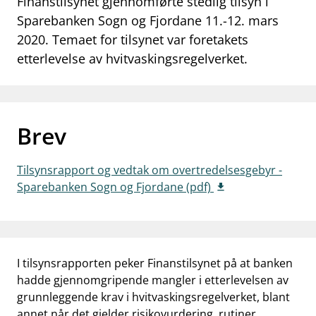
Finanstilsynet gjennomførte stedlig tilsyn i
work_outline
Sparebanken Sogn og Fjordane 11.-12. mars
Jobb hos oss
2020. Temaet for tilsynet var foretakets
dashboard
Informasjon for investorer
etterlevelse av hvitvaskingsregelverket.
notifications_none
Abonner på nyhetsvarsel
Brev
Tilsynsrapport og vedtak om overtredelsesgebyr -
Sparebanken Sogn og Fjordane (pdf)
I tilsynsrapporten peker Finanstilsynet på at banken
hadde gjennomgripende mangler i etterlevelsen av
grunnleggende krav i hvitvaskingsregelverket, blant
annet når det gjelder risikovurdering, rutiner,