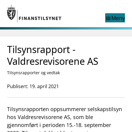
Gå til hovedinnhold
Gå til søkesiden
Meny
menu
Søk i
search
This page does not
Tilsynsrapport -
language
exist in English
nettstedet
English
Valdresrevisorene AS
English home page
Tilsyn
Tilsynsrapporter og vedtak
Aktuelt
Finanstilsynets registre
Publisert: 19. april 2021
Tema
supervisor_account
Forbrukerinformasjon
Tilsynsrapporten oppsummerer selskapstilsyn
business
Om Finanstilsynet
hos Valdresrevisorene AS, som ble
gjennomført i perioden 15.-18. september
mail_outline
Kontakt oss