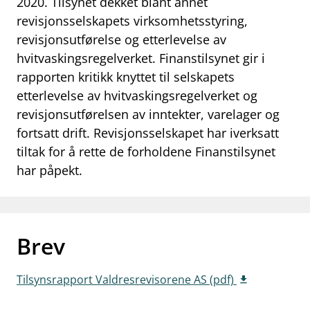
2020. Tilsynet dekket blant annet
work_outline
revisjonsselskapets virksomhetsstyring,
Jobb hos oss
revisjonsutførelse og etterlevelse av
dashboard
Informasjon for investorer
hvitvaskingsregelverket. Finanstilsynet gir i
rapporten kritikk knyttet til selskapets
notifications_none
Abonner på nyhetsvarsel
etterlevelse av hvitvaskingsregelverket og
revisjonsutførelsen av inntekter, varelager og
fortsatt drift. Revisjonsselskapet har iverksatt
tiltak for å rette de forholdene Finanstilsynet
har påpekt.
Brev
Tilsynsrapport Valdresrevisorene AS (pdf)