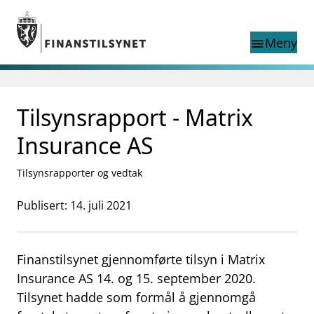
Gå til hovedinnhold
Gå til søkesiden
Meny
menu
Søk i
search
This page does not
Tilsynsrapport - Matrix
language
exist in English
nettstedet
English
Insurance AS
English home page
Tilsyn
Tilsynsrapporter og vedtak
Aktuelt
Finanstilsynets registre
Publisert: 14. juli 2021
Tema
supervisor_account
Forbrukerinformasjon
Finanstilsynet gjennomførte tilsyn i Matrix
business
Om Finanstilsynet
Insurance AS 14. og 15. september 2020.
Tilsynet hadde som formål å gjennomgå
mail_outline
Kontakt oss