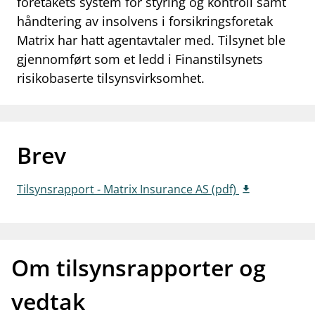
foretakets system for styring og kontroll samt
work_outline
håndtering av insolvens i forsikringsforetak
Jobb hos oss
Matrix har hatt agentavtaler med. Tilsynet ble
dashboard
Informasjon for investorer
gjennomført som et ledd i Finanstilsynets
risikobaserte tilsynsvirksomhet.
notifications_none
Abonner på nyhetsvarsel
Brev
Tilsynsrapport - Matrix Insurance AS (pdf)
Om tilsynsrapporter og
vedtak