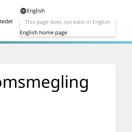
English
language
stedet
This page does not exist in English
English home page
e
Tema
Bærekraft
reg
DORA
domsmegling
Folkefinansiering
Kryptoeiendelsloven (MiCA)
Overtakelsestilbud
Alle tema