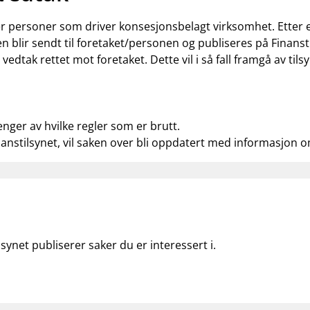
ler personer som driver konsesjonsbelagt virksomhet. Etter
n blir sendt til foretaket/personen og publiseres på Finanst
t vedtak rettet mot foretaket. Dette vil i så fall framgå av t
enger av hvilke regler som er brutt.
nanstilsynet, vil saken over bli oppdatert med informasjon 
lsynet publiserer saker du er interessert i.