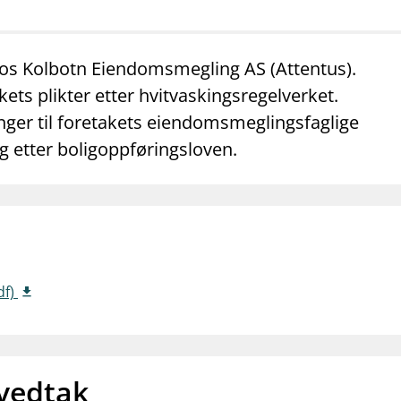
mail_outline
work_outline
dashboard
net
Kontakt oss
Jobb hos oss
Informasj
os Kolbotn Eiendomsmegling AS (Attentus).
ets plikter etter hvitvaskingsregelverket.
nger til foretakets eiendomsmeglingsfaglige
g etter boligoppføringsloven.
df)
 vedtak