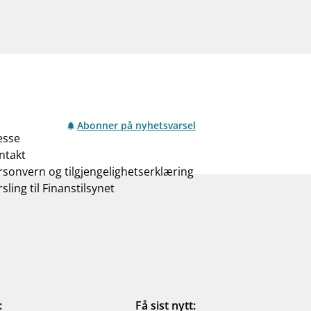
Abonner på nyhetsvarsel
esse
ntakt
rsonvern og tilgjengelighetserklæring
sling til Finanstilsynet
:
Få sist nytt: