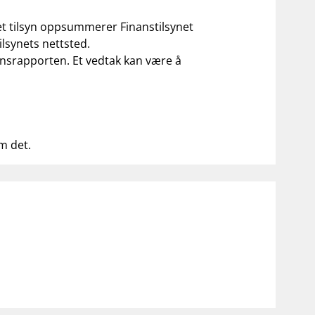
 et tilsyn oppsummerer Finanstilsynet
ilsynets nettsted.
ilsynsrapporten. Et vedtak kan være å
om det.