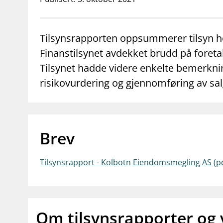
supervisor_account
business
Forbrukerinformasjon
Om Finanstilsy
Tilsynsrapporten oppsummerer tilsyn h
Finanstilsynet avdekket brudd på foretak
Tilsynet hadde videre enkelte bemerkni
risikovurdering og gjennomføring av sal
Brev
Tilsynsrapport - Kolbotn Eiendomsmegling AS (p
Om tilsynsrapporter og