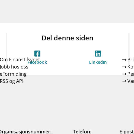
Del denne siden
Om Finanstilsynet
Pr
Facebook
LinkedIn
Jobb hos oss
Ko
eFormidling
Pe
RSS og API
Var
Organisasjonsnummer:
Telefon:
E-post