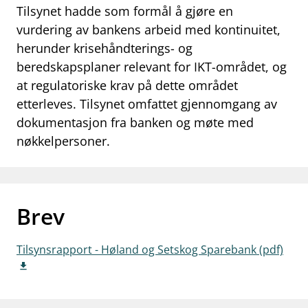
Tilsynet hadde som formål å gjøre en
work_outline
Jobb hos oss
vurdering av bankens arbeid med kontinuitet,
herunder krisehåndterings- og
dashboard
Informasjon for investorer
beredskapsplaner relevant for IKT-området, og
notifications_none
Abonner på nyhetsvarsel
at regulatoriske krav på dette området
etterleves. Tilsynet omfattet gjennomgang av
dokumentasjon fra banken og møte med
nøkkelpersoner.
Brev
Tilsynsrapport - Høland og Setskog Sparebank (pdf)