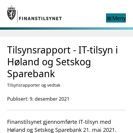
Gå til hovedinnhold
Gå til søkesiden
Meny
menu
Søk i
search
This page does not
Tilsynsrapport - IT-tilsyn i
language
exist in English
nettstedet
English
Høland og Setskog
English home page
Tilsyn
Sparebank
Aktuelt
Finanstilsynets registre
Tilsynsrapporter og vedtak
Tema
Publisert: 9. desember 2021
supervisor_account
Forbrukerinformasjon
business
Om Finanstilsynet
Finanstilsynet gjennomførte IT-tilsyn med
mail_outline
Høland og Setskog Sparebank 21. mai 2021.
Kontakt oss