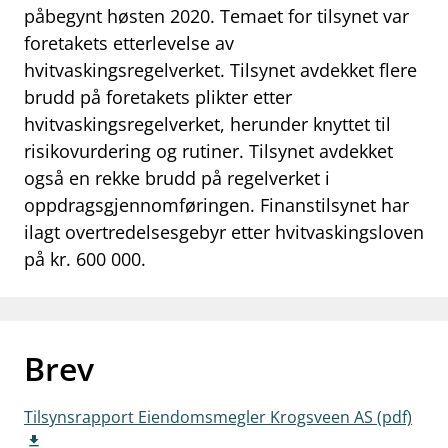
påbegynt høsten 2020. Temaet for tilsynet var
work_outline
Jobb hos oss
foretakets etterlevelse av
hvitvaskingsregelverket. Tilsynet avdekket flere
dashboard
Informasjon for investorer
brudd på foretakets plikter etter
notifications_none
Abonner på nyhetsvarsel
hvitvaskingsregelverket, herunder knyttet til
risikovurdering og rutiner. Tilsynet avdekket
også en rekke brudd på regelverket i
oppdragsgjennomføringen. Finanstilsynet har
ilagt overtredelsesgebyr etter hvitvaskingsloven
på kr. 600 000.
Brev
Tilsynsrapport Eiendomsmegler Krogsveen AS (pdf)