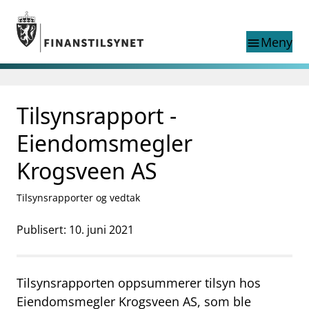
Gå til hovedinnhold
Gå til søkesiden
Meny
menu
Søk i
search
This page does not
Tilsynsrapport -
language
exist in English
nettstedet
English
Eiendomsmegler
English home page
Tilsyn
Krogsveen AS
Aktuelt
Finanstilsynets registre
Tilsynsrapporter og vedtak
Tema
Publisert: 10. juni 2021
supervisor_account
Forbrukerinformasjon
business
Om Finanstilsynet
Tilsynsrapporten oppsummerer tilsyn hos
mail_outline
Eiendomsmegler Krogsveen AS, som ble
Kontakt oss