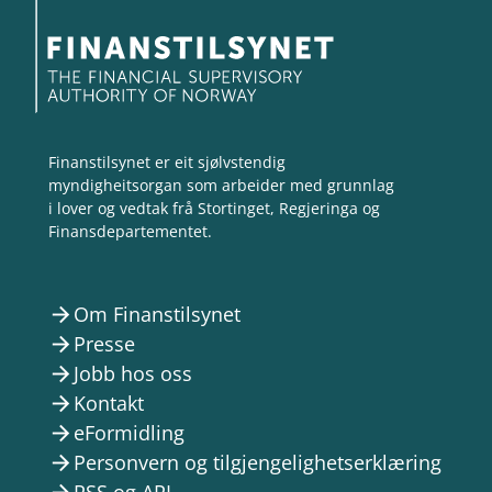
Finanstilsynet er eit sjølvstendig
myndigheitsorgan som arbeider med grunnlag
i lover og vedtak frå Stortinget, Regjeringa og
Finansdepartementet.
Om Finanstilsynet
arrow_forward
Presse
arrow_forward
Jobb hos oss
arrow_forward
Kontakt
arrow_forward
eFormidling
arrow_forward
Personvern og tilgjengelighetserklæring
arrow_forward