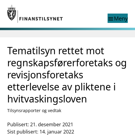
Gå til hovedinnhold
Gå til søkesiden
Meny
menu
Søk i
search
This page does not
Tematilsyn rettet mot
language
exist in English
nettstedet
English
regnskapsførerforetaks og
English home page
Tilsyn
revisjonsforetaks
Aktuelt
etterlevelse av pliktene i
Finanstilsynets registre
Tema
hvitvaskingsloven
supervisor_account
Forbrukerinformasjon
Tilsynsrapporter og vedtak
business
Om Finanstilsynet
Publisert: 21. desember 2021
mail_outline
Kontakt oss
Sist publisert: 14. januar 2022