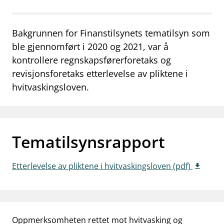
work_outline
Jobb hos oss
Bakgrunnen for Finanstilsynets tematilsyn som
dashboard
Informasjon for investorer
ble gjennomført i 2020 og 2021, var å
notifications_none
Abonner på nyhetsvarsel
kontrollere regnskapsførerforetaks og
revisjonsforetaks etterlevelse av pliktene i
hvitvaskingsloven.
Tematilsynsrapport
Etterlevelse av pliktene i hvitvaskingsloven (pdf)
Oppmerksomheten rettet mot hvitvasking og