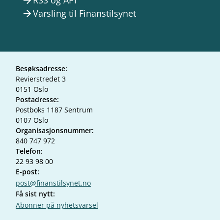
RSS og API
arrow_forward
Varsling til Finanstilsynet
arrow_forward
Besøksadresse:
Revierstredet 3
0151 Oslo
Postadresse:
Postboks 1187 Sentrum
0107 Oslo
Organisasjonsnummer:
840 747 972
Telefon:
22 93 98 00
E-post:
post@finanstilsynet.no
Få sist nytt:
Abonner på nyhetsvarsel