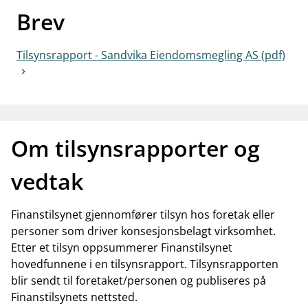
Brev
work_outline
Jobb hos oss
dashboard
Informasjon for investorer
Tilsynsrapport - Sandvika Eiendomsmegling AS (pdf)
notifications_none
Abonner på nyhetsvarsel
Om tilsynsrapporter og
vedtak
Finanstilsynet gjennomfører tilsyn hos foretak eller
personer som driver konsesjonsbelagt virksomhet.
Etter et tilsyn oppsummerer Finanstilsynet
hovedfunnene i en tilsynsrapport. Tilsynsrapporten
blir sendt til foretaket/personen og publiseres på
Finanstilsynets nettsted.