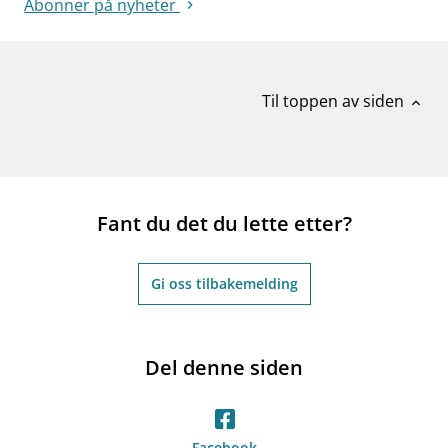
Abonner på nyheter
Til toppen av siden
expand_less
Fant du det du lette etter?
Gi oss tilbakemelding
Del denne siden
Facebook