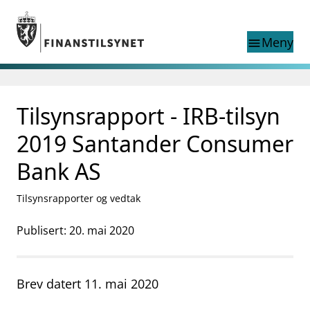
Gå til hovedinnhold
Gå til søkesiden
Meny
menu
Søk i
search
This page does not
Tilsynsrapport - IRB-tilsyn
language
exist in English
nettstedet
English
2019 Santander Consumer
English home page
Tilsyn
Bank AS
Aktuelt
Finanstilsynets registre
Tilsynsrapporter og vedtak
Tema
Publisert: 20. mai 2020
supervisor_account
Forbrukerinformasjon
business
Om Finanstilsynet
Brev datert 11. mai 2020
mail_outline
Kontakt oss