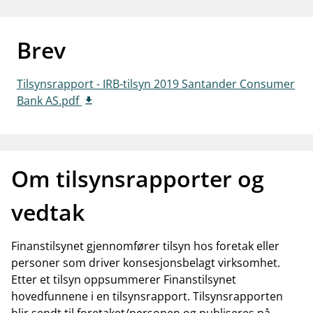
work_outline
Jobb hos oss
Brev
dashboard
Informasjon for investorer
notifications_none
Abonner på nyhetsvarsel
Tilsynsrapport - IRB-tilsyn 2019 Santander Consumer
Bank AS.pdf
Om tilsynsrapporter og
vedtak
Finanstilsynet gjennomfører tilsyn hos foretak eller
personer som driver konsesjonsbelagt virksomhet.
Etter et tilsyn oppsummerer Finanstilsynet
hovedfunnene i en tilsynsrapport. Tilsynsrapporten