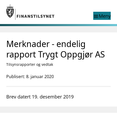
Gå til hovedinnhold
Gå til søkesiden
Meny
menu
Søk i
search
This page does not
Merknader - endelig
language
exist in English
nettstedet
English
rapport Trygt Oppgjør AS
English home page
Tilsyn
Tilsynsrapporter og vedtak
Aktuelt
Finanstilsynets registre
Publisert: 8. januar 2020
Tema
supervisor_account
Forbrukerinformasjon
Brev datert 19. desember 2019
business
Om Finanstilsynet
mail_outline
Kontakt oss