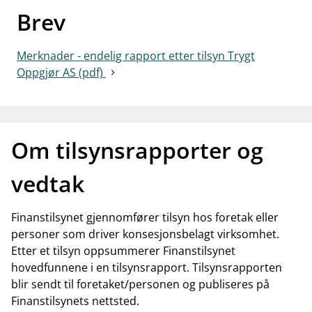
Brev
work_outline
Jobb hos oss
dashboard
Informasjon for investorer
Merknader - endelig rapport etter tilsyn Trygt
Oppgjør AS (pdf)
notifications_none
Abonner på nyhetsvarsel
Om tilsynsrapporter og
vedtak
Finanstilsynet gjennomfører tilsyn hos foretak eller
personer som driver konsesjonsbelagt virksomhet.
Etter et tilsyn oppsummerer Finanstilsynet
hovedfunnene i en tilsynsrapport. Tilsynsrapporten
blir sendt til foretaket/personen og publiseres på
Finanstilsynets nettsted.