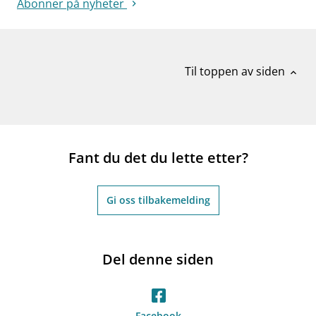
Abonner på nyheter
Til toppen av siden
expand_less
Fant du det du lette etter?
Gi oss tilbakemelding
Del denne siden
Facebook