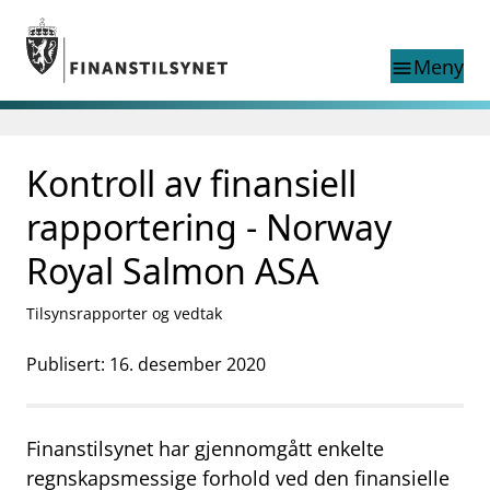
Gå til hovedinnhold
Gå til søkesiden
Meny
menu
Søk i
search
This page does not
Kontroll av finansiell
language
exist in English
nettstedet
English
rapportering - Norway
English home page
Tilsyn
Royal Salmon ASA
Aktuelt
Finanstilsynets registre
Tilsynsrapporter og vedtak
Tema
Publisert: 16. desember 2020
supervisor_account
Forbrukerinformasjon
business
Om Finanstilsynet
Finanstilsynet har gjennomgått enkelte
mail_outline
regnskapsmessige forhold ved den finansielle
Kontakt oss