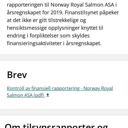
rapporteringen til Norway Royal Salmon ASA i
work_outline
Jobb hos oss
årsregnskapet for 2019. Finanstilsynet påpeker
at det ikke er gitt tilstrekkelige og
dashboard
Informasjon for investorer
hensiktsmessige opplysninger knyttet til
notifications_none
Abonner på nyhetsvarsel
endring i forpliktelser som skyldes
finansieringsaktiviteter i årsregnskapet.
Brev
Kontroll av finansiell rapportering - Norway Royal
Salmon ASA (pdf)
Om tilsynsrapporter og