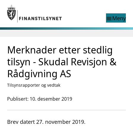
Gå til hovedinnhold
Gå til søkesiden
Meny
menu
Søk i
search
This page does not
Merknader etter stedlig
language
exist in English
nettstedet
English
tilsyn - Skudal Revisjon &
English home page
Tilsyn
Rådgivning AS
Aktuelt
Finanstilsynets registre
Tilsynsrapporter og vedtak
Tema
Publisert: 10. desember 2019
supervisor_account
Forbrukerinformasjon
business
Om Finanstilsynet
Brev datert 27. november 2019.
mail_outline
Kontakt oss