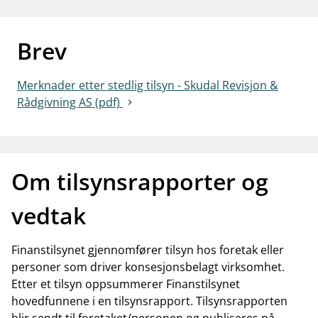
work_outline
Jobb hos oss
Brev
dashboard
Informasjon for investorer
notifications_none
Abonner på nyhetsvarsel
Merknader etter stedlig tilsyn - Skudal Revisjon &
Rådgivning AS (pdf)
Om tilsynsrapporter og
vedtak
Finanstilsynet gjennomfører tilsyn hos foretak eller
personer som driver konsesjonsbelagt virksomhet.
Etter et tilsyn oppsummerer Finanstilsynet
hovedfunnene i en tilsynsrapport. Tilsynsrapporten