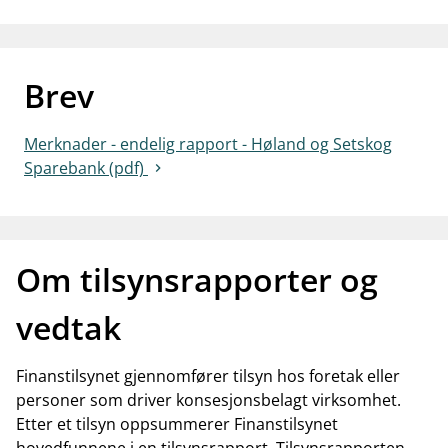
work_outline
Jobb hos oss
dashboard
Informasjon for investorer
Brev
notifications_none
Abonner på nyhetsvarsel
Merknader - endelig rapport - Høland og Setskog
Sparebank (pdf)
Om tilsynsrapporter og
vedtak
Finanstilsynet gjennomfører tilsyn hos foretak eller
personer som driver konsesjonsbelagt virksomhet.
Etter et tilsyn oppsummerer Finanstilsynet