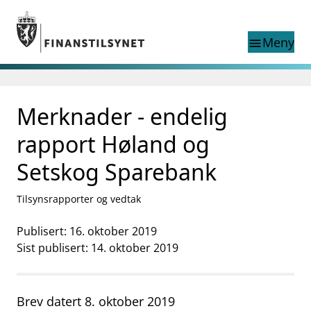
Gå til hovedinnhold
Gå til søkesiden
Meny
menu
Søk i
search
This page does not
Merknader - endelig
language
exist in English
nettstedet
English
rapport Høland og
English home page
Tilsyn
Setskog Sparebank
Aktuelt
Finanstilsynets registre
Tilsynsrapporter og vedtak
Tema
Publisert: 16. oktober 2019
supervisor_account
Forbrukerinformasjon
Sist publisert: 14. oktober 2019
business
Om Finanstilsynet
Brev datert 8. oktober 2019
mail_outline
Kontakt oss