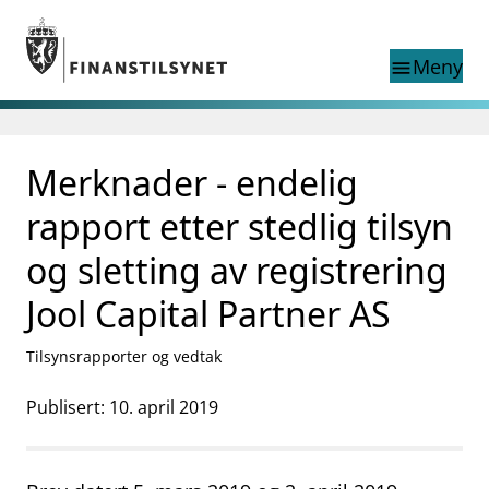
Gå til hovedinnhold
Gå til søkesiden
Meny
menu
Søk i
search
This page does not
Merknader - endelig
language
exist in English
nettstedet
English
rapport etter stedlig tilsyn
English home page
Tilsyn
og sletting av registrering
Aktuelt
Jool Capital Partner AS
Finanstilsynets registre
Tema
Tilsynsrapporter og vedtak
supervisor_account
Forbrukerinformasjon
Publisert: 10. april 2019
business
Om Finanstilsynet
mail_outline
Kontakt oss