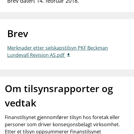
Brev datert 14. februar 2018.
work_outline
Jobb hos oss
dashboard
Informasjon for investorer
Brev
notifications_none
Abonner på nyhetsvarsel
Merknader etter selskapstilsyn PKF Beckman
Lundevall Revisjon AS.pdf
Om tilsynsrapporter og
vedtak
Finanstilsynet gjennomfører tilsyn hos foretak eller
personer som driver konsesjonsbelagt virksomhet.
Etter et tilsyn oppsummerer Finanstilsynet