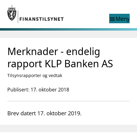
Gå til hovedinnhold
Gå til søkesiden
Meny
menu
Søk i
search
This page does not
Merknader - endelig
language
exist in English
nettstedet
English
rapport KLP Banken AS
English home page
Tilsyn
Tilsynsrapporter og vedtak
Aktuelt
Finanstilsynets registre
Publisert: 17. oktober 2018
Tema
supervisor_account
Forbrukerinformasjon
Brev datert 17. oktober 2019.
business
Om Finanstilsynet
mail_outline
Kontakt oss