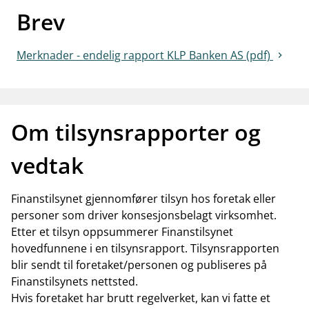
Brev
work_outline
Jobb hos oss
dashboard
Informasjon for investorer
Merknader - endelig rapport KLP Banken AS (pdf)
notifications_none
Abonner på nyhetsvarsel
Om tilsynsrapporter og
vedtak
Finanstilsynet gjennomfører tilsyn hos foretak eller
personer som driver konsesjonsbelagt virksomhet.
Etter et tilsyn oppsummerer Finanstilsynet
hovedfunnene i en tilsynsrapport. Tilsynsrapporten
blir sendt til foretaket/personen og publiseres på
Finanstilsynets nettsted.
Hvis foretaket har brutt regelverket, kan vi fatte et