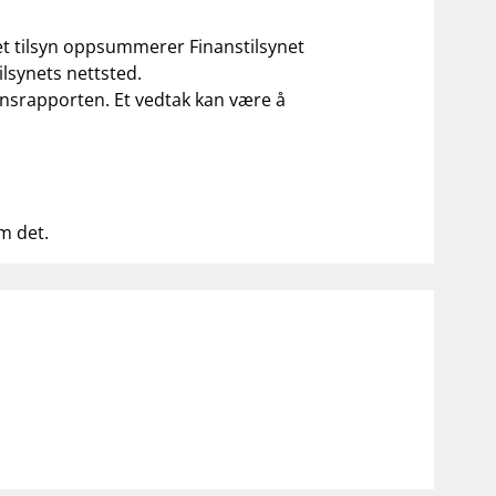
 et tilsyn oppsummerer Finanstilsynet
ilsynets nettsted.
ilsynsrapporten. Et vedtak kan være å
om det.