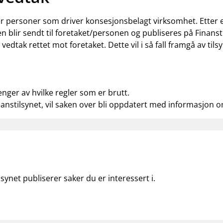
ler personer som driver konsesjonsbelagt virksomhet. Etter
n blir sendt til foretaket/personen og publiseres på Finanst
t vedtak rettet mot foretaket. Dette vil i så fall framgå av t
enger av hvilke regler som er brutt.
nanstilsynet, vil saken over bli oppdatert med informasjon 
lsynet publiserer saker du er interessert i.