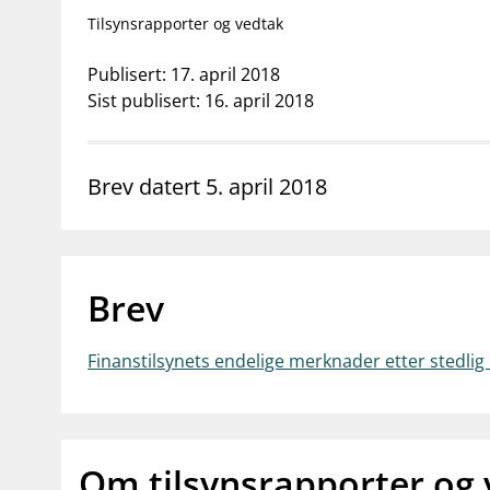
supervisor_account
business
Forbrukerinformasjon
Om Finanstilsy
Tilsynsrapporter og vedtak
Publisert: 17. april 2018
Sist publisert: 16. april 2018
Brev datert 5. april 2018
Brev
Finanstilsynets endelige merknader etter stedli
Om tilsynsrapporter og