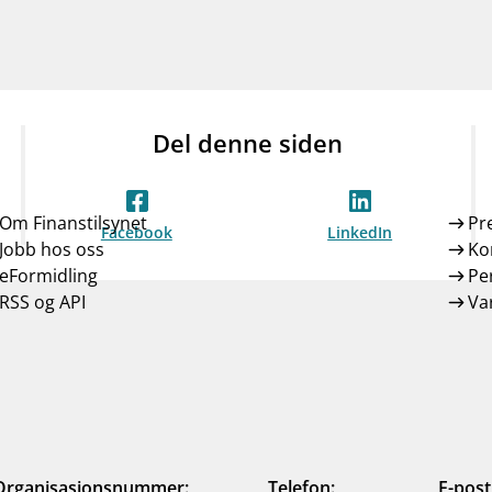
Del denne siden
Om Finanstilsynet
Pr
Facebook
LinkedIn
Jobb hos oss
Ko
eFormidling
Pe
RSS og API
Var
Organisasjonsnummer:
Telefon:
E-post