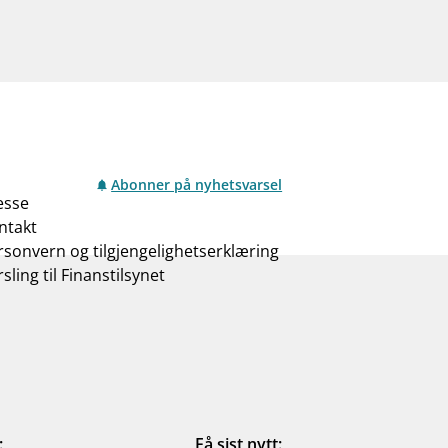
Abonner på nyhetsvarsel
esse
ntakt
rsonvern og tilgjengelighetserklæring
sling til Finanstilsynet
:
Få sist nytt: