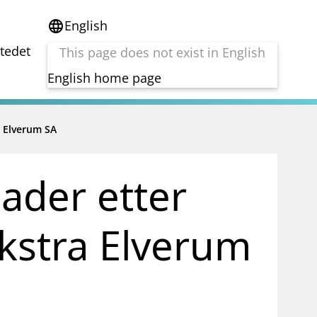
English
language
stedet
This page does not exist in English
English home page
a Elverum SA
e
Tema
Bærekraft
reg
DORA
ader etter
Folkefinansiering
Kryptoeiendelsloven (MiCA)
Overtakelsestilbud
ekstra Elverum
Alle tema