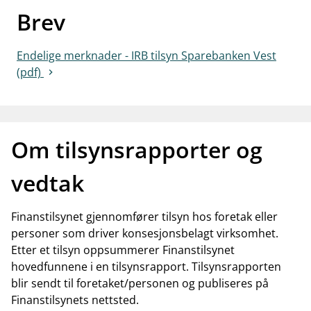
Brev
work_outline
Jobb hos oss
dashboard
Informasjon for investorer
Endelige merknader - IRB tilsyn Sparebanken Vest
(pdf)
notifications_none
Abonner på nyhetsvarsel
Om tilsynsrapporter og
vedtak
Finanstilsynet gjennomfører tilsyn hos foretak eller
personer som driver konsesjonsbelagt virksomhet.
Etter et tilsyn oppsummerer Finanstilsynet
hovedfunnene i en tilsynsrapport. Tilsynsrapporten
blir sendt til foretaket/personen og publiseres på
Finanstilsynets nettsted.