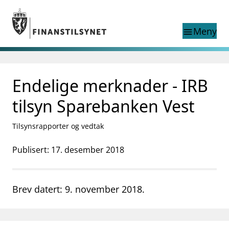
Gå til hovedinnhold
Gå til søkesiden
Meny
menu
Søk i
search
This page does not
Endelige merknader - IRB
language
exist in English
nettstedet
English
tilsyn Sparebanken Vest
English home page
Tilsyn
Tilsynsrapporter og vedtak
Aktuelt
Finanstilsynets registre
Publisert: 17. desember 2018
Tema
supervisor_account
Forbrukerinformasjon
Brev datert: 9. november 2018.
business
Om Finanstilsynet
mail_outline
Kontakt oss