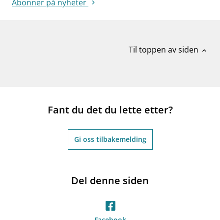
Abonner på nyheter
Til toppen av siden
expand_less
Fant du det du lette etter?
Gi oss tilbakemelding
Del denne siden
Facebook