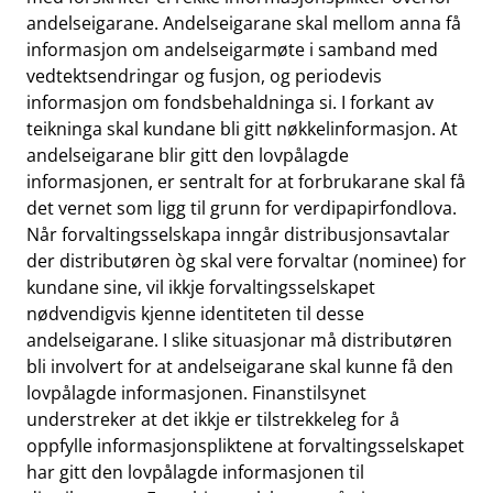
andelseigarane. Andelseigarane skal mellom anna få
informasjon om andelseigarmøte i samband med
vedtektsendringar og fusjon, og periodevis
informasjon om fondsbehaldninga si. I forkant av
teikninga skal kundane bli gitt nøkkelinformasjon. At
andelseigarane blir gitt den lovpålagde
informasjonen, er sentralt for at forbrukarane skal få
det vernet som ligg til grunn for verdipapirfondlova.
Når forvaltingsselskapa inngår distribusjonsavtalar
der distributøren òg skal vere forvaltar (nominee) for
kundane sine, vil ikkje forvaltingsselskapet
nødvendigvis kjenne identiteten til desse
andelseigarane. I slike situasjonar må distributøren
bli involvert for at andelseigarane skal kunne få den
lovpålagde informasjonen. Finanstilsynet
understreker at det ikkje er tilstrekkeleg for å
oppfylle informasjonspliktene at forvaltingsselskapet
har gitt den lovpålagde informasjonen til