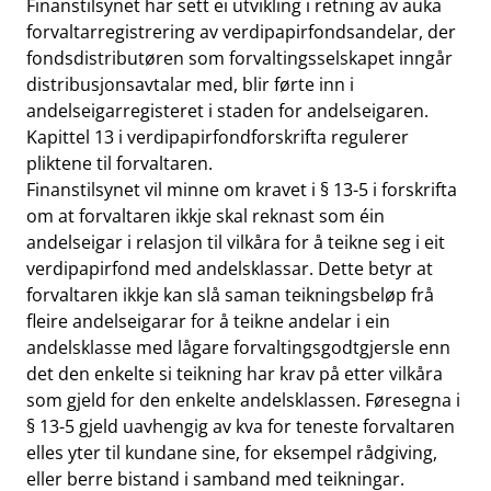
Finanstilsynet har sett ei utvikling i retning av auka
forvaltarregistrering av verdipapirfondsandelar, der
fondsdistributøren som forvaltingsselskapet inngår
distribusjonsavtalar med, blir førte inn i
andelseigarregisteret i staden for andelseigaren.
Kapittel 13 i verdipapirfondforskrifta regulerer
pliktene til forvaltaren.
Finanstilsynet vil minne om kravet i § 13-5 i forskrifta
om at forvaltaren ikkje skal reknast som éin
andelseigar i relasjon til vilkåra for å teikne seg i eit
verdipapirfond med andelsklassar. Dette betyr at
forvaltaren ikkje kan slå saman teikningsbeløp frå
fleire andelseigarar for å teikne andelar i ein
andelsklasse med lågare forvaltingsgodtgjersle enn
det den enkelte si teikning har krav på etter vilkåra
som gjeld for den enkelte andelsklassen. Føresegna i
§ 13-5 gjeld uavhengig av kva for teneste forvaltaren
elles yter til kundane sine, for eksempel rådgiving,
eller berre bistand i samband med teikningar.