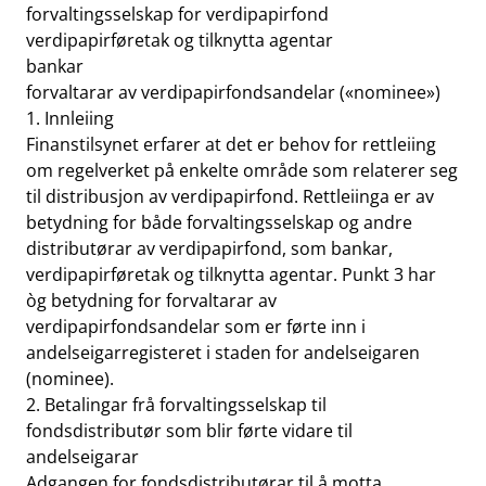
forvaltingsselskap for verdipapirfond
verdipapirføretak og tilknytta agentar
bankar
forvaltarar av verdipapirfondsandelar («nominee»)
1. Innleiing
Finanstilsynet erfarer at det er behov for rettleiing
om regelverket på enkelte område som relaterer seg
til distribusjon av verdipapirfond. Rettleiinga er av
betydning for både forvaltingsselskap og andre
distributørar av verdipapirfond, som bankar,
verdipapirføretak og tilknytta agentar. Punkt 3 har
òg betydning for forvaltarar av
verdipapirfondsandelar som er førte inn i
andelseigarregisteret i staden for andelseigaren
(nominee).
2. Betalingar frå forvaltingsselskap til
fondsdistributør som blir førte vidare til
andelseigarar
Adgangen for fondsdistributørar til å motta