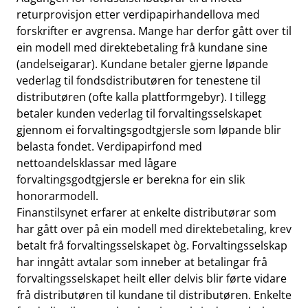
returprovisjon etter verdipapirhandellova med
forskrifter er avgrensa. Mange har derfor gått over til
ein modell med direktebetaling frå kundane sine
(andelseigarar). Kundane betaler gjerne løpande
vederlag til fondsdistributøren for tenestene til
distributøren (ofte kalla plattformgebyr). I tillegg
betaler kunden vederlag til forvaltingsselskapet
gjennom ei forvaltingsgodtgjersle som løpande blir
belasta fondet. Verdipapirfond med
nettoandelsklassar med lågare
forvaltingsgodtgjersle er berekna for ein slik
honorarmodell.
Finanstilsynet erfarer at enkelte distributørar som
har gått over på ein modell med direktebetaling, krev
betalt frå forvaltingsselskapet òg. Forvaltingsselskap
har inngått avtalar som inneber at betalingar frå
forvaltingsselskapet heilt eller delvis blir førte vidare
frå distributøren til kundane til distributøren. Enkelte