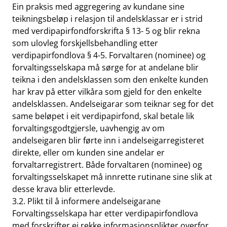
Ein praksis med aggregering av kundane sine
teikningsbeløp i relasjon til andelsklassar er i strid
med verdipapirfondforskrifta § 13- 5 og blir rekna
som ulovleg forskjellsbehandling etter
verdipapirfondlova § 4-5. Forvaltaren (nominee) og
forvaltingsselskapa må sørge for at andelane blir
teikna i den andelsklassen som den enkelte kunden
har krav på etter vilkåra som gjeld for den enkelte
andelsklassen. Andelseigarar som teiknar seg for det
same beløpet i eit verdipapirfond, skal betale lik
forvaltingsgodtgjersle, uavhengig av om
andelseigaren blir førte inn i andelseigarregisteret
direkte, eller om kunden sine andelar er
forvaltarregistrert. Både forvaltaren (nominee) og
forvaltingsselskapet må innrette rutinane sine slik at
desse krava blir etterlevde.
3.2. Plikt til å informere andelseigarane
Forvaltingsselskapa har etter verdipapirfondlova
med forskrifter ei rekke informasjonsplikter overfor