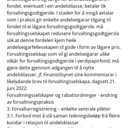
fondet, eventuelt i ein andelsklasse, betaler lik
forvaltingsgodtgjersle. I staden for å inngå avtalar
som i praksis gir enkelte andelseigarar tilgang til
fondet til ei lågare forvaltingsgodtgjersle, må
forvaltingsselskapet redusere forvaltingsgodtgjersla
slik at denne fordelen kjem heile
andelseigarfellesskapen til gode i form av lågare pris.
Forvaltingsselskap som vil gi andelseigarar ulike
vilkår for forvaltingsgodtgjersle i verdipapirfond, må
gjere dette gjennom adgangen til å nytte
andelsklasser, jf. Finanstilsynet sine kommentarar i
likelydande brev til forvaltingsselskapa, dagsett 21.
juni 2022:
Forvaltningsselskaper og rabattordninger - endring
av forvaltningspraksis
3. Forvaltarregistrering – enkelte sentrale plikter
3.1. Forbod mot å slå saman teikningsbeløp frå fleire
kundar i relasjon til andelsklassar