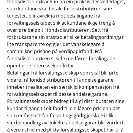
fondsdistributørar kan ha ein praksis der vederlaget,
som kundane skal betale for distributøren sine
tenester, blir avrekna mot betalingane frå
forvaltingsselskapet slik at kundane ikkje treng å
overføre beløp til fondsdistributøren. Sett frå
forbrukarane sin ståstad er slike betalingsordningar
lite transparente og gjer det vanskelegare å
samanlikne prisane på verdipapirfond. Frå
fondsdistributøren si side medfører betalingane
openberre interessekonfliktar.
Betalingar frå forvaltingsselskap som skal bli førte
vidare frå fondsdistributøren til andelseigarane,
inneber i realiteten ein særskild kompensasjon frå
forvaltingsselskapet til desse andelseigarane.
Forvaltingsselskapet bidreg til å gi distributøren sine
kundar tilgang til eit fond til ein lågare pris enn det
som er fastsett for forvaltingsgodtgjersla. Ei slik
særbehandling av enkelte andelseigarar blir vurdert
å vere i strid med plikta forvaltingsselskapet har til å