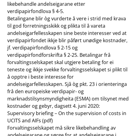
likebehandle andelseigarane etter
verdipapirfondlova § 4-5.
Betalingane blir òg vurderte å vere i strid med krava
til god forretningsskikk og plikta til å vareta
andelseigarfellesskapen sine beste interesser ved at
verdipapirfondet ikkje blir påført unødige kostnader,
jf. verdipapirfondlova § 2-15 og
verdipapirfondforskrifta § 2-25. Betalingar frå
forvaltingsselskapet skal utgjere betaling for ei
teneste og ikkje svekke forvaltingsselskapet si plikt til
å opptre i beste interesse for
andelseigarfellesskapen. Sjå òg pkt. 23 i orienteringa
frå den europeiske verdipapir- og
marknadstilsynsmyndigheita (ESMA) om tilsynet med
kostnader og gebyr, dagsett 4. juni 2020:
Supervisory briefing – On the supervision of costs in
UCITS and AIFs (pdf)
Forvaltingsselskapet må sikre likebehandling av
andelseigarane og sørge for at andelseigarane i