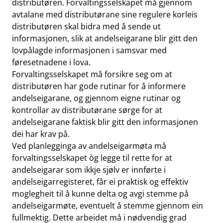
distributøren. Forvaltingsselskapet må gjennom
avtalane med distributørane sine regulere korleis
distributøren skal bidra med å sende ut
informasjonen, slik at andelseigarane blir gitt den
lovpålagde informasjonen i samsvar med
føresetnadene i lova.
Forvaltingsselskapet må forsikre seg om at
distributøren har gode rutinar for å informere
andelseigarane, og gjennom eigne rutinar og
kontrollar av distributørane sørge for at
andelseigarane faktisk blir gitt den informasjonen
dei har krav på.
Ved planlegginga av andelseigarmøta må
forvaltingsselskapet òg legge til rette for at
andelseigarar som ikkje sjølv er innførte i
andelseigarregisteret, får ei praktisk og effektiv
moglegheit til å kunne delta og avgi stemme på
andelseigarmøte, eventuelt å stemme gjennom ein
fullmektig. Dette arbeidet må i nødvendig grad