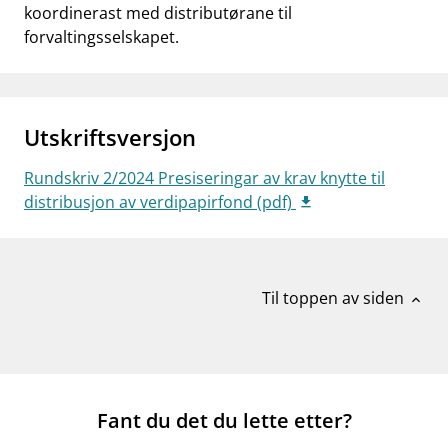
koordinerast med distributørane til
forvaltingsselskapet.
Utskriftsversjon
Rundskriv 2/2024 Presiseringar av krav knytte til
distribusjon av verdipapirfond (pdf)
Til toppen av siden
expand_less
Fant du det du lette etter?