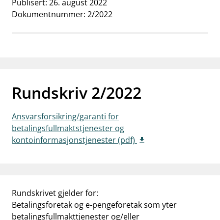
Publisert: 26. august 2022
work_outline
Dokumentnummer: 2/2022
Jobb hos oss
dashboard
Informasjon for investorer
notifications_none
Abonner på nyhetsvarsel
Rundskriv 2/2022
Ansvarsforsikring/garanti for
betalingsfullmaktstjenester og
kontoinformasjonstjenester (pdf)
Rundskrivet gjelder for:
Betalingsforetak og e-pengeforetak som yter
betalingsfullmakttjenester og/eller