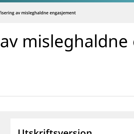
fisering av misleghaldne engasjement
g av misleghaldn
Utskriftsversjon