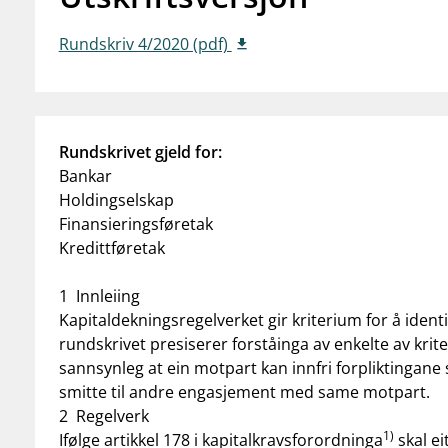
Rundskriv 4/2020 (pdf)
Rundskrivet gjeld for:
Bankar
Holdingselskap
Finansieringsføretak
Kredittføretak
1 Innleiing
Kapitaldekningsregelverket gir kriterium for å iden
rundskrivet presiserer forståinga av enkelte av krite
sannsynleg at ein motpart kan innfri forpliktingane 
smitte til andre engasjement med same motpart.
2 Regelverk
1)
Ifølge artikkel 178 i kapitalkravsforordninga
skal e