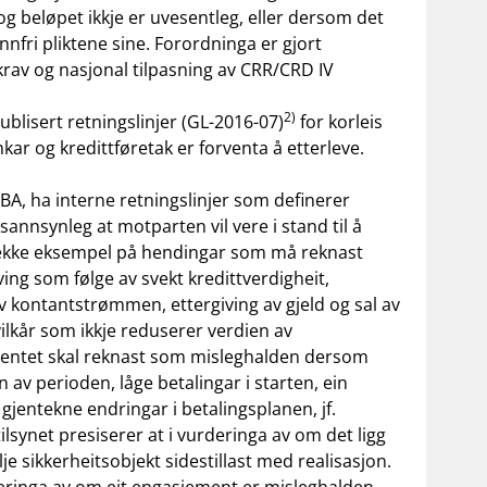
og beløpet ikkje er uvesentleg, eller dersom det
innfri pliktene sine. Forordninga er gjort
krav og nasjonal tilpasning av CRR/CRD IV
2)
blisert retningslinjer (GL-2016-07)
for korleis
ar og kredittføretak er forventa å etterleve.
 EBA, ha interne retningslinjer som definerer
e sannsynleg at motparten vil vere i stand til å
i rekke eksempel på hendingar som må reknast
ving som følge av svekt kredittverdigheit,
v kontantstrømmen, ettergiving av gjeld og sal av
ilkår som ikkje reduserer verdien av
entet skal reknast som misleghalden dersom
n av perioden, låge betalingar i starten, ein
gjentekne endringar i betalingsplanen, jf.
tilsynet presiserer at i vurderinga av om det ligg
e sikkerheitsobjekt sidestillast med realisasjon.