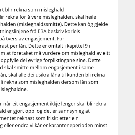
rt blir rekna som misleghald
ir rekna for å vere misleghalden, skal heile
ghalden (misleghaldssmitte). Dette kan òg gjelde
tningslinjene frå EBA beskriv korleis
på tvers av engasjement. For
per lån. Dette er omtalt i kapittel 9 i
am at føretaket må vurdere om misleghald av eitt
 oppfylle dei øvrige forpliktingane sine. Dette
hald skal smitte mellom engasjement i same
n, skal alle dei usikra låna til kunden bli rekna
bli rekna som misleghalden dersom lån som
misleghaldne.
or når eit engasjement ikkje lenger skal bli rekna
ld er gjort opp, og det er sannsynleg at
ementet reknast som friskt etter ein
g eller endra vilkår er karanteneperioden minst