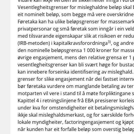
Vidare kan ikkje verdien av sikkerheiter inngå i vu
Vesentlegheitsgrenser for misleghaldne beløp skal 
eit nominelt beløp, som begge må vere overskridne 
Føretaka kan ha ulike beløpsgrenser for massemarkn
privatpersonar og små føretak som inngår i ein vel
med tilsvarande eigenskapar slik at risikoen er redu
3)
(IRB-metoden) i kapitalkravsforordninga
, og andre
den nominelle beløpsgrensa 1 000 kroner for mas
øvrige engasjement, mens den relative grensa er 1 p
vesentlegheitsgrenser kan bli svært høge for busta
kan innebere forseinka identifisering av misleghald.
grenser for slike engasjement når dei fastset inter
bør føretaka vurdere om manglande betaling av termi
motparten vil vere i stand til å møte forpliktingane s
Kapittel 4 i retningslinjene frå EBA presiserer korleis
under kva for omstendigheiter eit betalingsmislegh
ikkje skal misleghaldsmerkast, og for særskilde fo
lokale myndigheiter, factoringengasjement og kjøpte 
når kunden har eit forfalle beløp som overstig beløps