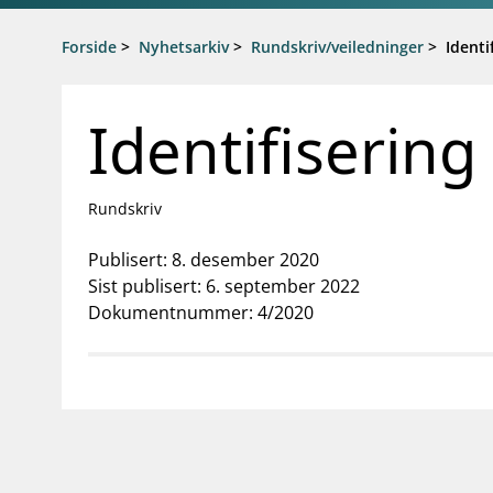
Gå til hovedinnhold
Gå til søkesiden
Forside
>
Nyhetsarkiv
>
Rundskriv/veiledninger
>
Identi
Identifiserin
Rundskriv
Publisert: 8. desember 2020
Sist publisert: 6. september 2022
Dokumentnummer: 4/2020