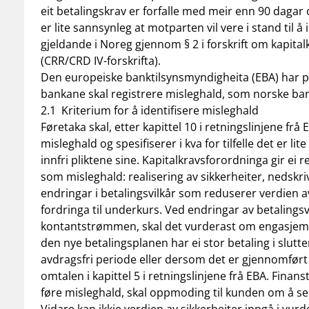
eit betalingskrav er forfalle med meir enn 90 dagar 
er lite sannsynleg at motparten vil vere i stand til å 
gjeldande i Noreg gjennom § 2 i forskrift om kapital
(CRR/CRD IV-forskrifta).
Den europeiske banktilsynsmyndigheita (EBA) har pu
bankane skal registrere misleghald, som norske bank
2.1 Kriterium for å identifisere misleghald
Føretaka skal, etter kapittel 10 i retningslinjene frå
misleghald og spesifiserer i kva for tilfelle det er lit
innfri pliktene sine. Kapitalkravsforordninga gir e
som misleghald: realisering av sikkerheiter, nedskri
endringar i betalingsvilkår som reduserer verdien a
fordringa til underkurs. Ved endringar av betalingsv
kontantstrømmen, skal det vurderast om engasjem
den nye betalingsplanen har ei stor betaling i slutte
avdragsfri periode eller dersom det er gjennomført 
omtalen i kapittel 5 i retningslinjene frå EBA. Finans
føre misleghald, skal oppmoding til kunden om å selj