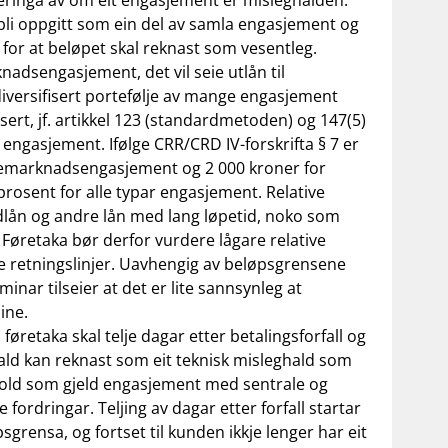
rderinga av om eit engasjement er misleghalden.
bli oppgitt som ein del av samla engasjement og
for at beløpet skal reknast som vesentleg.
adsengasjement, det vil seie utlån til
diversifisert portefølje av mange engasjement
sert, jf. artikkel 123 (standardmetoden) og 147(5)
 engasjement. Ifølge CRR/CRD IV-forskrifta § 7 er
semarknadsengasjement og 2 000 kroner for
rosent for alle typar engasjement. Relative
dlån og andre lån med lang løpetid, noko som
 Føretaka bør derfor vurdere lågare relative
ne retningslinjer. Uavhengig av beløpsgrensene
nar tilseier at det er lite sannsynleg at
ine.
 føretaka skal telje dagar etter betalingsforfall og
ald kan reknast som eit teknisk misleghald som
rhold som gjeld engasjement med sentrale og
fordringar. Teljing av dagar etter forfall startar
grensa, og fortset til kunden ikkje lenger har eit