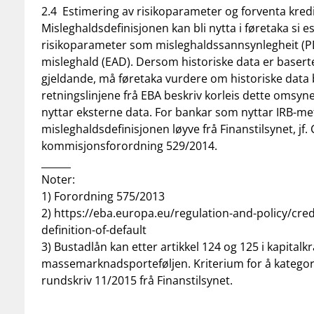
2.4 Estimering av risikoparameter og forventa kred
Misleghaldsdefinisjonen kan bli nytta i føretaka si e
risikoparameter som misleghaldssannsynlegheit (P
misleghald (EAD). Dersom historiske data er basert
gjeldande, må føretaka vurdere om historiske data bø
retningslinjene frå EBA beskriv korleis dette omsynet
nyttar eksterne data. For bankar som nyttar IRB-me
misleghaldsdefinisjonen løyve frå Finanstilsynet, jf
kommisjonsforordning 529/2014.
______
Noter:
1)
Forordning 575/2013
2)
https://eba.europa.eu/regulation-and-policy/credi
definition-of-default
3)
Bustadlån kan etter artikkel 124 og 125 i kapitalk
massemarknadsporteføljen. Kriterium for å kategor
rundskriv 11/2015 frå Finanstilsynet
.