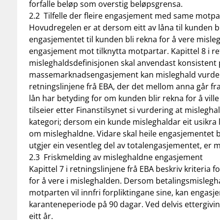
forfalle beløp som overstig beløpsgrensa.
2.2 Tilfelle der fleire engasjement med same motpa
Hovudregelen er at dersom eitt av låna til kunden bl
engasjementet til kunden bli rekna for å vere misle
engasjement mot tilknytta motpartar. Kapittel 8 i re
misleghaldsdefinisjonen skal anvendast konsistent 
massemarknadsengasjement kan misleghald vurderast 
retningslinjene frå EBA, der det mellom anna går fr
lån har betyding for om kunden blir rekna for å ville
tilseier etter Finanstilsynet si vurdering at misleg
kategori; dersom ein kunde misleghaldar eit usikra lå
om misleghaldne. Vidare skal heile engasjementet 
utgjer ein vesentleg del av totalengasjementet, er 
2.3 Friskmelding av misleghaldne engasjement
Kapittel 7 i retningslinjene frå EBA beskriv kriteria f
for å vere i misleghalden. Dersom betalingsmislegha
motparten vil innfri forpliktingane sine, kan engasj
karanteneperiode på 90 dagar. Ved delvis ettergivin
eitt år.