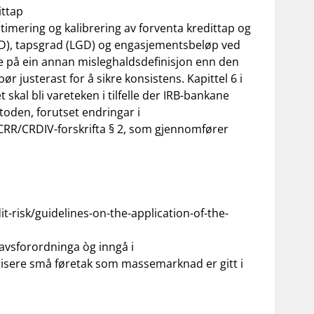
ittap
stimering og kalibrering av forventa kredittap og
D), tapsgrad (LGD) og engasjementsbeløp ved
e på ein annan misleghaldsdefinisjon enn den
r justerast for å sikre konsistens. Kapittel 6 i
 skal bli vareteken i tilfelle der IRB-bankane
toden, forutset endringar i
. CRR/CRDIV-forskrifta § 2, som gjennomfører
t-risk/guidelines-on-the-application-of-the-
ravsforordninga òg inngå i
isere små føretak som massemarknad er gitt i